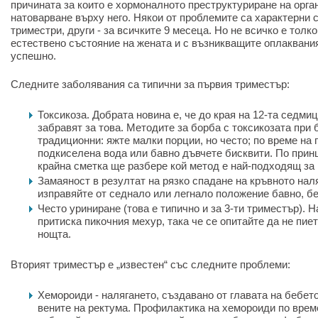
причината за които е хормоналното преструктуриране на орг
натоварване върху него. Някои от проблемите са характерни 
триместри, други - за всичките 9 месеца. Но не всичко е тол
естествено състояние на жената и с възникващите оплаквани
успешно.
Следните заболявания са типични за първия триместър:
Токсикоза. Добрата новина е, че до края на 12-та седми
забравят за това. Методите за борба с токсикозата при
традиционни: яжте малки порции, но често; по време на 
подкиселена вода или бавно дъвчете бисквити. По прин
крайна сметка ще разбере кой метод е най-подходящ за 
Замаяност в резултат на рязко спадане на кръвното наля
изправяйте от седнало или легнало положение бавно, бе
Често уриниране (това е типично и за 3-ти триместър). 
притиска пикочния мехур, така че се опитайте да не пие
нощта.
Вторият триместър е „известен“ със следните проблеми:
Хемороиди - налягането, създавано от главата на бебет
вените на ректума. Профилактика на хемороиди по врем