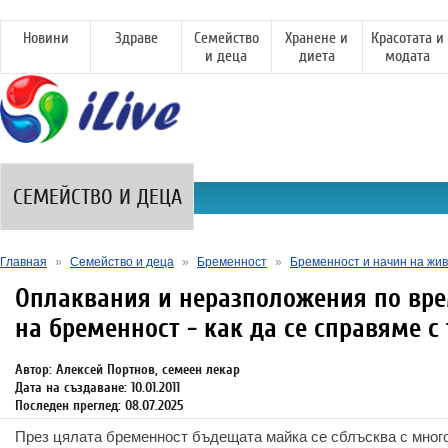
Новини
Здраве
Семейство
Хранене и
Красотата и
и деца
диета
модата
СЕМЕЙСТВО И ДЕЦА
Главная
»
Семейство и деца
»
Бременност
»
Бременност и начин на жи
Оплаквания и неразположения по вр
на бременност - как да се справяме с 
Автор: Алексей Портнов, семеен лекар
Дата на създаване: 10.01.2011
Последен преглед: 08.07.2025
През цялата бременност бъдещата майка се сблъсква с мног