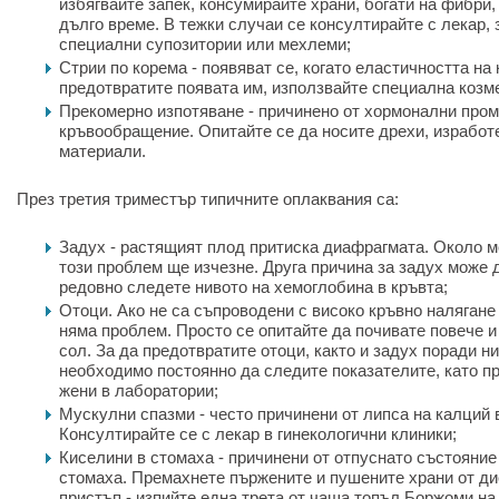
избягвайте запек, консумирайте храни, богати на фибри,
дълго време. В тежки случаи се консултирайте с лекар,
специални супозитории или мехлеми;
Стрии по корема - появяват се, когато еластичността на
предотвратите появата им, използвайте специална козм
Прекомерно изпотяване - причинено от хормонални пром
кръвообращение. Опитайте се да носите дрехи, изработ
материали.
През третия триместър типичните оплаквания са:
Задух - растящият плод притиска диафрагмата. Около 
този проблем ще изчезне. Друга причина за задух може 
редовно следете нивото на хемоглобина в кръвта;
Отоци. Ако не са съпроводени с високо кръвно налягане 
няма проблем. Просто се опитайте да почивате повече и
сол. За да предотвратите отоци, както и задух поради н
необходимо постоянно да следите показателите, като п
жени в лаборатории;
Мускулни спазми - често причинени от липса на калций 
Консултирайте се с лекар в гинекологични клиники;
Киселини в стомаха - причинени от отпуснато състояние
стомаха. Премахнете пържените и пушените храни от дие
пристъп - изпийте една трета от чаша топъл Боржоми на