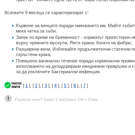
Всичките 9 месеца се характеризират с:
Кървене на венците поради омекването им. Мийте зъбит
мека четка за зъби;
Запек по време на бременност - хормонът прогестерон 
върху чревните мускули. Яжте храни, богати на фибри;
Разширени вени. Избягвайте продължителни статични по
скръстени крака;
Повишено вагинално течение поради хормонални промен
използването на дезодорирани ежедневни превръзки и с
за да изключите бактериални инфекции.
[
1
], [
2
], [
3
], [
4
], [
5
], [
6
], [
7
]
!
Found an error? Select it and press Ctrl + Enter.