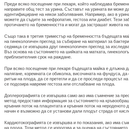
Преди всяко посещение при лекаря, който наблюдава бременн
направите общ тест за урина. Съставът на урината ви може д
идентифициране на някои заболявания. Например, ако в урина
можете да съдите за нефропатия, гестоза или диабет. Тези з
протичането на бременността и могат да застрашат живота на
Също така в третия триместър на бременността бъдещата ма
на гинекологичен преглед за събиране на материал за бактер
седмица се извършва друг гинекологичен преглед за изследва
Въз основа на състоянието на шийката на матката, гинеколог
приблизителния срок на раждане.
При всяко посещение при лекаря бъдещата майка е длъжна д
налягане, коремната си обиколка, височината на фундуса, д
ритъм на плода, да се претегли и да се проследи процесът на 
се подозира навреме гестоза или отслабване на плода.
Доплерографията се извършва само ако има съмнение за прес
метод предоставя информация за състоянието на кръвообраще
кръвния поток на плацентата и кръвния поток на нероденото д
начин е възможно да се установи дали плодът страда от кисл
Кардиотокографията се извършва и по показания, ако има съ
на плода. Този метод се използва и за оценка на състоянието 