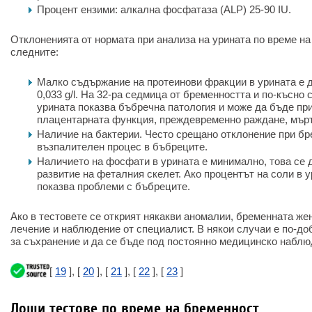
Процент ензими: алкална фосфатаза (ALP) 25-90 IU.
Отклоненията от нормата при анализа на урината по време на
следните:
Малко съдържание на протеинови фракции в урината е д
0,033 g/l. На 32-ра седмица от бременността и по-късно
урината показва бъбречна патология и може да бъде при
плацентарната функция, преждевременно раждане, мър
Наличие на бактерии. Често срещано отклонение при бр
възпалителен процес в бъбреците.
Наличието на фосфати в урината е минимално, това се 
развитие на феталния скелет. Ако процентът на соли в у
показва проблеми с бъбреците.
Ако в тестовете се открият някакви аномалии, бременната же
лечение и наблюдение от специалист. В някои случаи е по-до
за съхранение и да се бъде под постоянно медицинско наблю
[
19
], [
20
], [
21
], [
22
], [
23
]
Лоши тестове по време на бременност