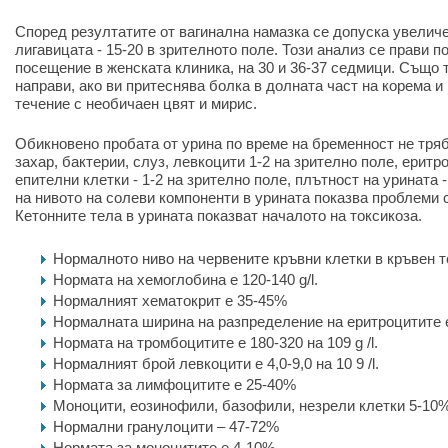
Според резултатите от вагинална намазка се допуска увеличе
лигавицата - 15-20 в зрителното поле. Този анализ се прави 
посещение в женската клиника, на 30 и 36-37 седмици. Също т
направи, ако ви притеснява болка в долната част на корема 
течение с необичаен цвят и мирис.
Обикновено пробата от урина по време на бременност не тря
захар, бактерии, слуз, левкоцити 1-2 на зрително поле, еритро
епителни клетки - 1-2 на зрително поле, плътност на урината
на нивото на солеви компоненти в урината показва проблеми 
Кетонните тела в урината показват началото на токсикоза.
Нормалното ниво на червените кръвни клетки в кръвен те
Нормата на хемоглобина е 120-140 g/l.
Нормалният хематокрит е 35-45%
Нормалната ширина на разпределение на еритроцитите е
Нормата на тромбоцитите е 180-320 на 109
g
/l.
Нормалният брой левкоцити е 4,0-9,0 на 10
9
/l.
Нормата за лимфоцитите е 25-40%
Моноцити, еозинофили, базофили, незрели клетки 5-10
Нормални гранулоцити – 47-72%
Нормата за моноцитите е 4-10%