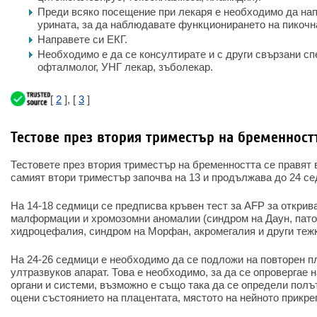
Преди всяко посещение при лекаря е необходимо да на
урината, за да наблюдавате функционирането на пикочн
Направете си ЕКГ.
Необходимо е да се консултирате и с други свързани сп
офталмолог, УНГ лекар, зъболекар.
[
2
], [
3
]
Тестове през втория триместър на бременност
Тестовете през втория триместър на бременността се правят 
самият втори триместър започва на 13 и продължава до 24 с
На 14-18 седмици се предписва кръвен тест за AFP за открив
малформации и хромозомни аномалии (синдром на Даун, пато
хидроцефалия, синдром на Морфан, акромегалия и други тежк
На 24-26 седмици е необходимо да се подложи на повторен п
ултразвуков апарат. Това е необходимо, за да се опровергае 
органи и системи, възможно е също така да се определи полъ
оцени състоянието на плацентата, мястото на нейното прикре