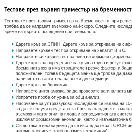
Тестове през първия триместър на бременност
Тестовете през първия триместър на бременността, при регис
трябва да се направят възможно най-скоро. Следните изслед
време на първото посещение при гинеколога:
Дарете кръв за СПИН. Дарете кръв за откриване на сиф
Направете кръвен тест за откриване на хепатит B и C.
Направете си кръвен тест за нива на хормони („хормонал
Дарете кръв за определяне на кръвна група и резус факт
бременната жена има отрицателен резус фактор, а баща
положителен, тогава бъдещата майка ще трябва да дава
наличието на антитела на всеки две седмици.
Дарете кръв за биохимия.
Направете цитонамазка, за да проверите вагиналната м
Изпратете проба от урина за общ анализ.
Насочване за ултразвуково изследване се издава на 10
за да се получи представа за броя на плодовете в матка
възможни патологии на плода и репродуктивната система
изключат хромозомни аномалии, както и извънматочна б
Също така е необходимо да се изследвате за TORCH ин
цитомегаловирус, токсоплазмоза, хламидия).