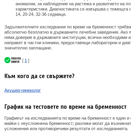
аномалии, за наблюдение на растежа и развитието на п
характеристики. Диагностиката се извършва с помощта н
14, 20-24, 32-36 седмици.
Задължителните изследвания по време на бременност трябва
абсолютно безплатно в държавните лечебни заведения. Ако п
няма доверие в държавните институции, всички необходими и
направят в частни клиники, предоставящи лабораторни и диаг
значително заплащане.
[
1
]
Към кого да се свържете?
Акушер-гинеколог
График на тестовете по време на бременност
Графикът на изследванията по време на бременност е един и
майки с неусложнена бременност; разлики могат да възникнат
усложнения или противоречиви резултати от изследванията.