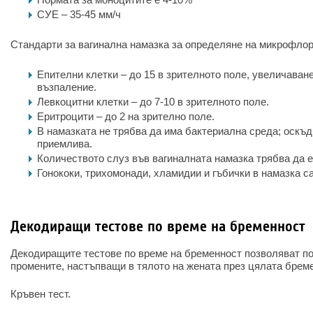
СУЕ – 35-45 мм/ч
Стандарти за вагинална намазка за определяне на микрофлор
Епителни клетки – до 15 в зрителното поле, увеличаван
възпаление.
Левкоцитни клетки – до 7-10 в зрителното поле.
Еритроцити – до 2 на зрително поле.
В намазката не трябва да има бактериална среда; оскъ
приемлива.
Количеството слуз във вагиналната намазка трябва да е
Гонококи, трихомонади, хламидии и гъбички в намазка с
Декодиращи тестове по време на бременност
Декодиращите тестове по време на бременност позволяват п
промените, настъпващи в тялото на жената през цялата бреме
Кръвен тест.