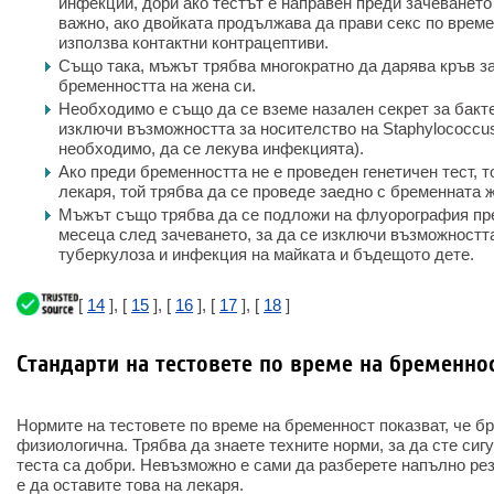
инфекции, дори ако тестът е направен преди зачеването 
важно, ако двойката продължава да прави секс по време
използва контактни контрацептиви.
Също така, мъжът трябва многократно да дарява кръв 
бременността на жена си.
Необходимо е също да се вземе назален секрет за бакте
изключи възможността за носителство на Staphylococcus 
необходимо, да се лекува инфекцията).
Ако преди бременността не е проведен генетичен тест, то
лекаря, той трябва да се проведе заедно с бременната 
Мъжът също трябва да се подложи на флуорография пр
месеца след зачеването, за да се изключи възможностт
туберкулоза и инфекция на майката и бъдещото дете.
[
14
], [
15
], [
16
], [
17
], [
18
]
Стандарти на тестовете по време на бременно
Нормите на тестовете по време на бременност показват, че б
физиологична. Трябва да знаете техните норми, за да сте сигу
теста са добри. Невъзможно е сами да разберете напълно рез
е да оставите това на лекаря.