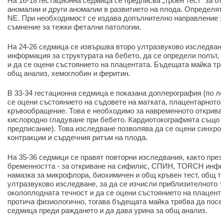
На 16-18 гестационна седмица се предписва „троен тест“ за 
аномалии и други аномалии в развитието на плода. Определят
NE. При необходимост се издава допълнително направление 
съмнение за тежки фетални патологии.
На 24-26 седмица се извършва второ ултразвуково изследване
информация за структурата на бебето, да се определи полът,
и да се оцени състоянието на плацентата. Бъдещата майка т
общ анализ, хемоглобин и феритин.
В 33-34 гестационна седмица е показана доплерография (по л
се оцени състоянието на съдовете на матката, плацентарнот
кръвообращение. Това е необходимо за навременното открив
кислородно гладуване при бебето. Кардиотокографията също 
предписание). Това изследване позволява да се оцени синхр
контракции и сърдечния ритъм на плода.
На 35-36 седмици се правят повторни изследвания, както пре
бременността - за откриване на сифилис, СПИН, TORCH инфе
намазка за микрофлора, биохимичен и общ кръвен тест, общ т
ултразвуково изследване, за да се изчисли приблизителното 
околоплодната течност и да се оцени състоянието на плацен
протича физиологично, тогава бъдещата майка трябва да пос
седмица преди раждането и да дава урина за общ анализ.