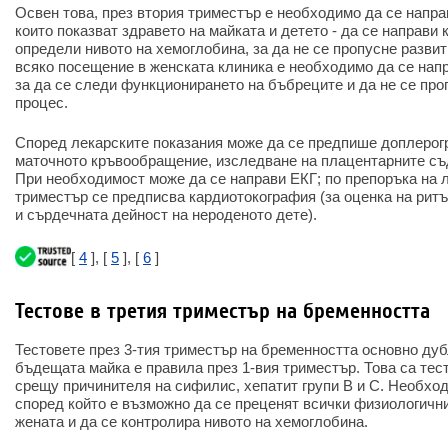
Освен това, през втория триместър е необходимо да се напра
които показват здравето на майката и детето - да се направи к
определи нивото на хемоглобина, за да не се пропусне развит
всяко посещение в женската клиника е необходимо да се напр
за да се следи функционирането на бъбреците и да не се про
процес.
Според лекарските показания може да се предпише доплерог
маточното кръвообращение, изследване на плацентарните съд
При необходимост може да се направи ЕКГ; по препоръка на л
триместър се предписва кардиотокография (за оценка на рит
и сърдечната дейност на нероденото дете).
[
4
], [
5
], [
6
]
Тестове в третия триместър на бременността
Тестовете през 3-тия триместър на бременността основно дуб
бъдещата майка е правила през 1-вия триместър. Това са тес
срещу причинителя на сифилис, хепатит групи B и C. Необход
според който е възможно да се преценят всички физиологични
жената и да се контролира нивото на хемоглобина.