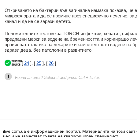
Откриването на бактерии във вагинална намазка показва, че 
микрофлората и да се премине през специфично лечение, за 
канал и да не се зарази детето.
Положителните тестове за TORCH инфекции, хепатит, сифили
предпазни мерки за водене на бременността и коригиращо леч
правилната тактика на лекарите и компетентното водене на б
здрави деца, без патологии в развитието.
[
24
], [
25
], [
26
]
!
Found an error? Select it and press Ctrl + Enter.
ilive.com.ua е информационен портал. Материалите на този сай
цел и не заместват съвета на квалифициран специалист.