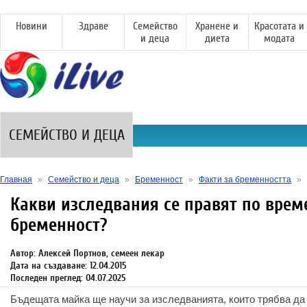
Новини
Здраве
Семейство
Хранене и
Красотата и
и деца
диета
модата
СЕМЕЙСТВО И ДЕЦА
Главная
»
Семейство и деца
»
Бременност
»
Факти за бременността
»
Какви изследвания се правят по врем
бременност?
Автор: Алексей Портнов, семеен лекар
Дата на създаване: 12.04.2015
Последен преглед: 04.07.2025
Бъдещата майка ще научи за изследванията, които трябва да 