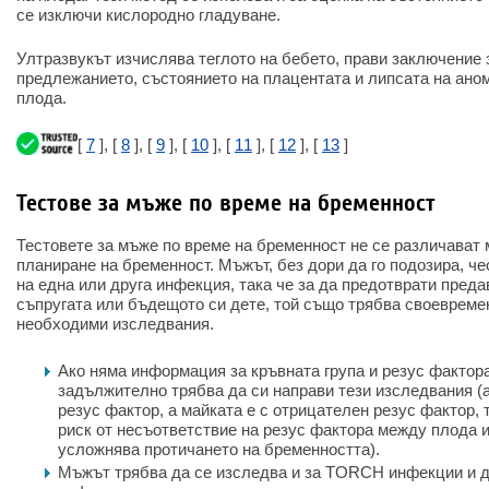
се изключи кислородно гладуване.
Ултразвукът изчислява теглото на бебето, прави заключение 
предлежанието, състоянието на плацентата и липсата на аном
плода.
[
7
], [
8
], [
9
], [
10
], [
11
], [
12
], [
13
]
Тестове за мъже по време на бременност
Тестовете за мъже по време на бременност не се различават 
планиране на бременност. Мъжът, без дори да го подозира, ч
на една или друга инфекция, така че за да предотврати преда
съпругата или бъдещото си дете, той също трябва своевреме
необходими изследвания.
Ако няма информация за кръвната група и резус фактора
задължително трябва да си направи тези изследвания (
резус фактор, а майката е с отрицателен резус фактор,
риск от несъответствие на резус фактора между плода 
усложнява протичането на бременността).
Мъжът трябва да се изследва и за TORCH инфекции и д