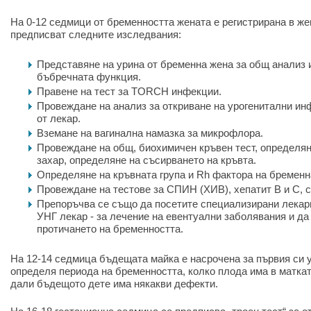
На 0-12 седмици от бременността жената е регистрирана в же
предписват следните изследвания:
Представяне на урина от бременна жена за общ анализ 
бъбречната функция.
Правене на тест за TORCH инфекции.
Провеждане на анализ за откриване на урогенитални ин
от лекар.
Вземане на вагинална намазка за микрофлора.
Провеждане на общ, биохимичен кръвен тест, определян
захар, определяне на съсирването на кръвта.
Определяне на кръвната група и Rh фактора на бременн
Провеждане на тестове за СПИН (ХИВ), хепатит B и C, 
Препоръчва се също да посетите специализирани лекари
УНГ лекар - за лечение на евентуални заболявания и да
протичането на бременността.
На 12-14 седмица бъдещата майка е насрочена за първия си у
определя периода на бременността, колко плода има в маткат
дали бъдещото дете има някакви дефекти.