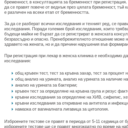
бременност, в консултацията за бременност при регистрация
да се правят повече от веднъж през цялата бременност, тъй 
е различен на всеки етап от бременността.
За да се разберат всички изследвания и техният ред, се прав
изследвания. Поради големия брой изследвания, които трябва
бъдещи майки не бързат да се регистрират в женската консул
безразсъдно и опасно. Пренебрежителното отношение може н
здравето на жената, но и да причини нарушения във формиран
При регистрация при лекар в женска клиника е необходимо да
изследвания:
общ кръвен тест, тест за кръвна захар, тест за процент 
общ анализ на урината, анализ на урината за наличие на
анализ на урината за бактерии;
кръвен тест за определяне на кръвна група и резус факт
кръвни изследвания за определяне на ХИВ, сифилис, хе
кръвни изследвания за откриване на антитела и инфекц
намазка от вагиналната лигавица за цитология.
Изброените тестове се правят в периода от 5-11 седмица от б
изброените тестове ще се правят многократно по време на н