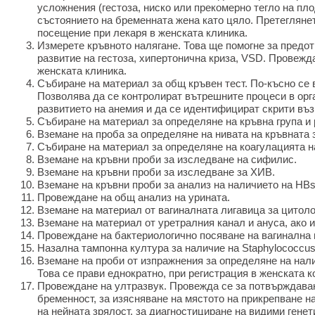
усложнения (гестоза, ниско или прекомерно тегло на пло
състоянието на бременната жена като цяло. Претегляне
посещение при лекаря в женската клиника.
Измерете кръвното налягане. Това ще помогне за предот
развитие на гестоза, хипертонична криза, VSD. Провежд
женската клиника.
Събиране на материал за общ кръвен тест. По-късно се в
Позволява да се контролират вътрешните процеси в орг
развитието на анемия и да се идентифицират скрити въ
Събиране на материал за определяне на кръвна група и 
Вземане на проба за определяне на нивата на кръвната 
Събиране на материал за определяне на коагулацията на
Вземане на кръвни проби за изследване на сифилис.
Вземане на кръвни проби за изследване за ХИВ.
Вземане на кръвни проби за анализ на наличието на HBs
Провеждане на общ анализ на урината.
Вземане на материал от вагиналната лигавица за цитоло
Вземане на материал от уретралния канал и ануса, ако 
Провеждане на бактериологично посяване на вагинална
Назална тампонна култура за наличие на Staphylococcus
Вземане на проби от изпражнения за определяне на нали
Това се прави еднократно, при регистрация в женската 
Провеждане на ултразвук. Провежда се за потвърждава
бременност, за изясняване на мястото на прикрепване н
на нейната зрялост, за диагностициране на видими гене