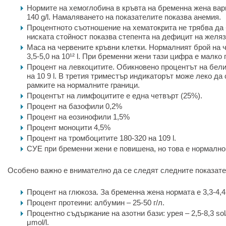
Нормите на хемоглобина в кръвта на бременна жена вари
140 g/l. Намаляването на показателите показва анемия.
Процентното съотношение на хематокрита не трябва да 
ниската стойност показва степента на дефицит на желяз
Маса на червените кръвни клетки. Нормалният брой на ч
3,5-5,0 на 10¹² l. При бременни жени тази цифра е малко 
Процент на левкоцитите. Обикновено процентът на белит
на 10
9
l. В третия триместър индикаторът може леко да с
рамките на нормалните граници.
Процентът на лимфоцитите е една четвърт (25%).
Процент на базофили 0,2%
Процент на еозинофили 1,5%
Процент моноцити 4,5%
Процент на тромбоцитите 180-320 на 109
l
.
СУЕ при бременни жени е повишена, но това е нормално
Особено важно е внимателно да се следят следните показате
Процент на глюкоза. За бременна жена нормата е 3,3-4,4
Процент протеини: албумин – 25-50 г/л.
Процентно съдържание на азотни бази: урея – 2,5-8,3 sol/
μmol/l.