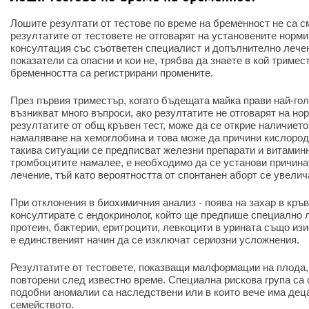
Лошите резултати от тестове по време на бременност не са с
резултатите от тестовете не отговарят на установените норми
консултация със съответен специалист и допълнително лечен
показатели са опасни и кои не, трябва да знаете в кой триме
бременността са регистрирани промените.
През първия триместър, когато бъдещата майка прави най-го
възникват много въпроси, ако резултатите не отговарят на нор
резултатите от общ кръвен тест, може да се открие наличието
намаляване на хемоглобина и това може да причини кислород
такива ситуации се предписват железни препарати и витаминн
тромбоцитите намалее, е необходимо да се установи причина
лечение, тъй като вероятността от спонтанен аборт се увелич
При отклонения в биохимичния анализ - поява на захар в кръв
консултирате с ендокринолог, който ще предпише специално 
протеин, бактерии, еритроцити, левкоцити в урината също из
е единственият начин да се изключат сериозни усложнения.
Резултатите от тестовете, показващи малформации на плода,
повторени след известно време. Специална рискова група са 
подобни аномалии са наследствени или в които вече има деца
семейството.