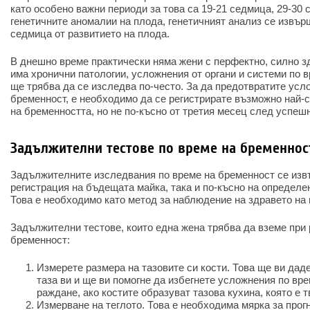
като особено важни периоди за това са 19-21 седмица, 29-30 
генетичните аномалии на плода, генетичният анализ се извърш
седмица от развитието на плода.
В днешно време практически няма жени с перфектно, силно з
има хронични патологии, усложнения от органи и системи по в
ще трябва да се изследва по-често. За да предотвратите усл
бременност, е необходимо да се регистрирате възможно най-
на бременността, но не по-късно от третия месец след успеш
Задължителни тестове по време на бременнос
Задължителните изследвания по време на бременност се изв
регистрация на бъдещата майка, така и по-късно на определе
Това е необходимо като метод за наблюдение на здравето на
Задължителни тестове, които една жена трябва да вземе при 
бременност:
Измерете размера на тазовите си кости. Това ще ви дад
таза ви и ще ви помогне да избегнете усложнения по вр
раждане, ако костите образуват тазова кухина, която е 
Измерване на теглото. Това е необходима мярка за прог