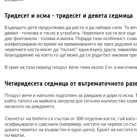
Тридесет и осма - тридесет и девета седмица
Бъдещото дете продължава да расте и да набира сили. То веч
движи - толкова е тясно в утробата. Черепните кости все още
две фонтанели - голяма и малка. Поради тази особеност, гла
конфигурирана по време на преминаването му през родовия ка
черепните кости могат да "пълзят" една върху друга, намаляв
благодарение на което то ще може да се роди без никакви пре
В края на този период плодът вече тежи около 3 кг, а височина
Четиридесета седмица от вътрематочното разв
Плодът вече е напълно подготвен за раждане и дори го иска. 
който тялото на майката натрупа достатъчно количество хорм
началото на раждането.
Скелетът на бебето се състои от 300 отделни кости, тъй като 
осифицирали и сраснали (например, костите на черепа се със
докато черепът на възрастен е едно цяло). Броят на костите п
по-малък.