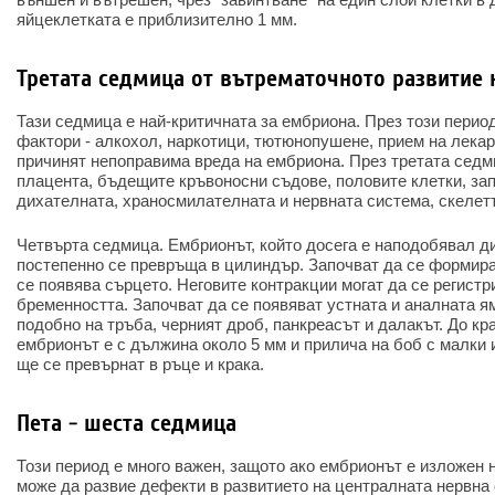
яйцеклетката е приблизително 1 мм.
Третата седмица от вътрематочното развитие 
Тази седмица е най-критичната за ембриона. През този перио
фактори - алкохол, наркотици, тютюнопушене, прием на лекар
причинят непоправима вреда на ембриона. През третата сед
плацента, бъдещите кръвоносни съдове, половите клетки, за
дихателната, храносмилателната и нервната система, скелетъ
Четвърта седмица. Ембрионът, който досега е наподобявал ди
постепенно се превръща в цилиндър. Започват да се формира
се появява сърцето. Неговите контракции могат да се регистри
бременността. Започват да се появяват устната и аналната я
подобно на тръба, черният дроб, панкреасът и далакът. До кр
ембрионът е с дължина около 5 мм и прилича на боб с малки 
ще се превърнат в ръце и крака.
Пета - шеста седмица
Този период е много важен, защото ако ембрионът е изложен 
може да развие дефекти в развитието на централната нервна