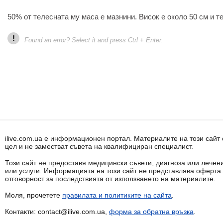
50% от телесната му маса е мазнини. Висок е около 50 см и теж
!
Found an error? Select it and press Ctrl + Enter.
ilive.com.ua е информационен портал. Материалите на този сай
цел и не заместват съвета на квалифициран специалист.
Този сайт не предоставя медицински съвети, диагноза или лечени
или услуги. Информацията на този сайт не представлява оферта
отговорност за последствията от използването на материалите.
Моля, прочетете
правилата и политиките на сайта
.
Контакти: contact@ilive.com.ua,
форма за обратна връзка
.