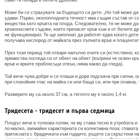
Може би се страхувате за бъдещото си дете: „Но той може да 
удави. Първо, околоплодната течност има същия състав от со
вещества като кръвта на плода. Следователно, тя не може да
кръвоносните съдове, които пренасят кръв към и от белите д
не функционират. Те ще започнат да работят едва когато дете
получава кислород от майката през пъпната връв и плацентат
През този период той отваря напълно очите си (естествено, ко
премества погледа си от обект на обект (въпреки че освен кр
връв и ярките проблясъци отвън, няма какво да гледа).
Той вече чува добре и се плаши и дори подскача при силни, о
при спокойния глас на майка си или баща си, или при плавна, 
Размерите му са около 37 см, а теглото му е около 1,4 кг.
Тридесета - тридесет и първа седмица
Плодът вече е толкова голям, че му става тесно в утробата и
по-малко, заемайки характерната си колективна поза: главата
притисната с брадичката към гърдите, ръцете са скръстени на