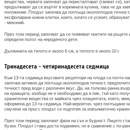
вещества, червата започват да перисталтират (свиват се), к
продължават да се въртят в коремната кухина, така че да за
положение. Плодът започва да поглъща околоплодна течност
ексфолирани кожни клетки, които, когато се усвоят, образува
- меконий.
През този период започват да се появяват ноктите на ръцете 
определи полът на нероденото дете.
Дължината на тялото е около 6 см, а теглото е около 10 г.
Тринадесета - четиринадесета седмица
Към 13-та седмица вкусовите рецептори на плода са почти н
започва активно да поглъща околоплодна течност, предпочит
течност пред води с различен вкус. Да, на толкова ранна възр
на краищата, изобщо не е необходимо да я пие, тъй като пол
хранителни вещества от майката чрез плацентата, която, меж
оформена до 13-та седмица. Най-вероятно, чрез поглъщане н
смучене на пръст, плодът се подготвя за извънматочно хранен
През този период започват фази на сън и будност. Лицето ста
бузки. Плодът става доста подвижен, но в сравнение с по-ра