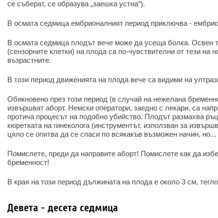
се съберат, се образува „заешка устна“).
В осмата седмица ембрионалният период приключва - ембрио
В осмата седмица плодът вече може да усеща болка. Освен 
(сензорните клетки) на плода са по-чувствителни от тези на 
възрастните.
В този период движенията на плода вече са видими на ултраз
Обикновено през този период (в случай на нежелана бременн
извършват аборт. Немски оператори, заедно с лекари, са нап
протича процесът на подобно убийство. Плодът размахва ръце
кюретката на гинеколога (инструментът, използван за извършва
цяло се опитва да се спаси по всякакъв възможен начин, но...
Помислете, преди да направите аборт! Помислете как да изб
бременност!
В края на този период дължината на плода е около 3 см, теглот
Девета - десета седмица