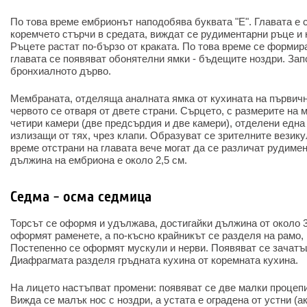
По това време ембрионът наподобява буквата "Е". Главата е 
коремчето стърчи в средата, виждат се рудиментарни ръце и к
Ръцете растат по-бързо от краката. По това време се формир
главата се появяват обонятелни ямки - бъдещите ноздри. Зап
бронхиалното дърво.
Мембраната, отделяща аналната ямка от кухината на първичн
червото се отваря от двете страни. Сърцето, с размерите на м
четири камери (две предсърдия и две камери), отделени една 
излизащи от тях, чрез клапи. Образуват се зрителните везику
време отстрани на главата вече могат да се различат рудим
дължина на ембриона е около 2,5 см.
Седма - осма седмица
Торсът се оформя и удължава, достигайки дължина от около 3
оформят раменете, а по-късно крайникът се разделя на рамо,
Постепенно се оформят мускули и нерви. Появяват се зачатъ
Диафрагмата разделя гръдната кухина от коремната кухина.
На лицето настъпват промени: появяват се две малки процепи 
Вижда се малък нос с ноздри, а устата е оградена от устни (а