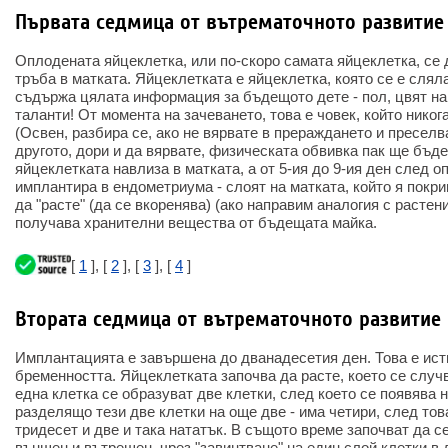
Първата седмица от вътрематочното развитие 
Оплодената яйцеклетка, или по-скоро самата яйцеклетка, се
тръба в матката. Яйцеклетката е яйцеклетка, която се е слял
съдържа цялата информация за бъдещото дете - пол, цвят на
таланти! От момента на зачеването, това е човек, който никог
(Освен, разбира се, ако не вярвате в прераждането и пресел
другото, дори и да вярвате, физическата обвивка пак ще бъде
яйцеклетката навлиза в матката, а от 5-ия до 9-ия ден след 
имплантира в ендометриума - слоят на матката, който я покри
да "расте" (да се вкоренява) (ако направим аналогия с растени
получава хранителни вещества от бъдещата майка.
[
1
], [
2
], [
3
], [
4
]
Втората седмица от вътрематочното развитие 
Имплантацията е завършена до дванадесетия ден. Това е ист
бременността. Яйцеклетката започва да расте, което се случ
една клетка се образуват две клетки, след което се появява 
разделящо тези две клетки на още две - има четири, след тов
тридесет и две и така нататък. В същото време започват да с
външен и вътрешен, чрез "завинтване" на един слой клетки в 