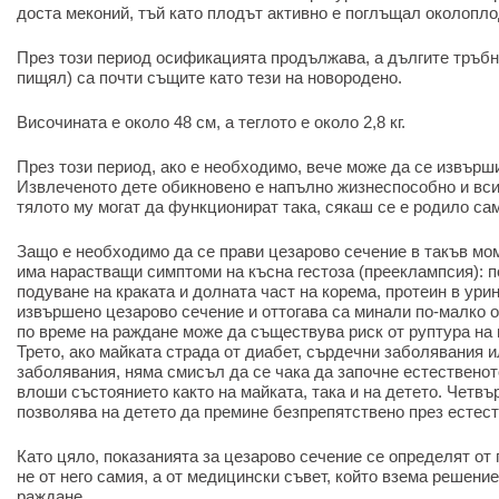
доста меконий, тъй като плодът активно е поглъщал околопло
През този период осификацията продължава, а дългите тръбни
пищял) са почти същите като тези на новородено.
Височината е около 48 см, а теглото е около 2,8 кг.
През този период, ако е необходимо, вече може да се извърш
Извлеченото дете обикновено е напълно жизнеспособно и вси
тялото му могат да функционират така, сякаш се е родило са
Защо е необходимо да се прави цезарово сечение в такъв мо
има нарастващи симптоми на късна гестоза (прееклампсия): 
подуване на краката и долната част на корема, протеин в урин
извършено цезарово сечение и оттогава са минали по-малко от
по време на раждане може да съществува риск от руптура на 
Трето, ако майката страда от диабет, сърдечни заболявания и
заболявания, няма смисъл да се чака да започне естественот
влоши състоянието както на майката, така и на детето. Четвър
позволява на детето да премине безпрепятствено през естес
Като цяло, показанията за цезарово сечение се определят от 
не от него самия, а от медицински съвет, който взема решение
раждане.