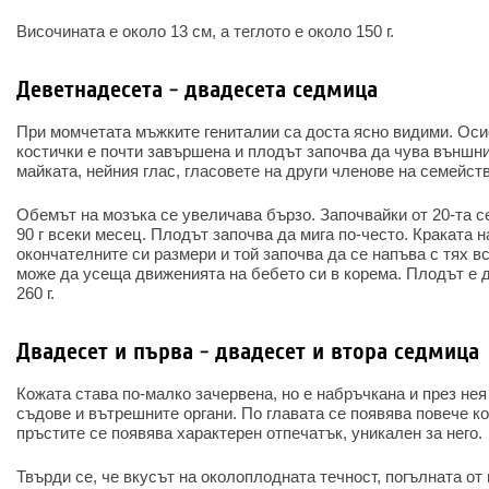
Височината е около 13 см, а теглото е около 150 г.
Деветнадесета - двадесета седмица
При момчетата мъжките гениталии са доста ясно видими. Ос
костички е почти завършена и плодът започва да чува външни
майката, нейния глас, гласовете на други членове на семейст
Обемът на мозъка се увеличава бързо. Започвайки от 20-та с
90 г всеки месец. Плодът започва да мига по-често. Краката н
окончателните си размери и той започва да се напъва с тях в
може да усеща движенията на бебето си в корема. Плодът е д
260 г.
Двадесет и първа - двадесет и втора седмица
Кожата става по-малко зачервена, но е набръчкана и през не
съдове и вътрешните органи. По главата се появява повече ко
пръстите се появява характерен отпечатък, уникален за него.
Твърди се, че вкусът на околоплодната течност, погълната о