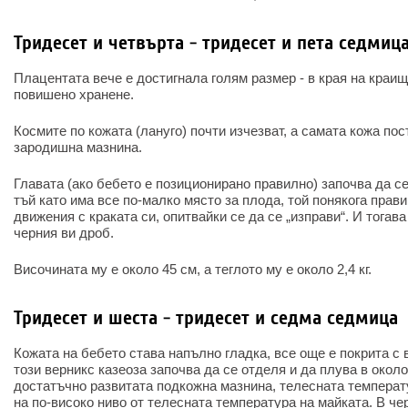
Тридесет и четвърта - тридесет и пета седмиц
Плацентата вече е достигнала голям размер - в края на краищ
повишено хранене.
Космите по кожата (лануго) почти изчезват, а самата кожа по
зародишна мазнина.
Главата (ако бебето е позиционирано правилно) започва да се
тъй като има все по-малко място за плода, той понякога прав
движения с краката си, опитвайки се да се „изправи“. И тогава
черния ви дроб.
Височината му е около 45 см, а теглото му е около 2,4 кг.
Тридесет и шеста - тридесет и седма седмица
Кожата на бебето става напълно гладка, все още е покрита с в
този верникс казеоза започва да се отделя и да плува в окол
достатъчно развитата подкожна мазнина, телесната температ
на по-високо ниво от телесната температура на майката. В че