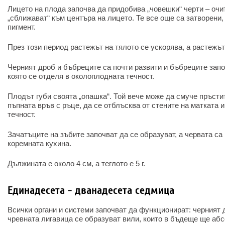
Лицето на плода започва да придобива „човешки“ черти – очит
„сближават“ към центъра на лицето. Те все още са затворени,
пигмент.
През този период растежът на тялото се ускорява, а растежът
Черният дроб и бъбреците са почти развити и бъбреците запо
която се отделя в околоплодната течност.
Плодът губи своята „опашка“. Той вече може да смуче пръстит
пъпната връв с ръце, да се отблъсква от стените на матката 
течност.
Зачатъците на зъбите започват да се образуват, а червата са
коремната кухина.
Дължината е около 4 см, а теглото е 5 г.
Единадесета - дванадесета седмица
Всички органи и системи започват да функционират: черният 
чревната лигавица се образуват вили, които в бъдеще ще аб