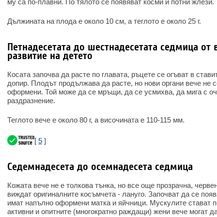
му са по-плавни. По тялото се появяват косми и потни жлези.
Дължината на плода е около 10 см, а теглото е около 25 г.
Петнадесетата до шестнадесетата седмица от
развитие на детето
Косата започва да расте по главата, ръцете се огъват в стави
допир. Плодът продължава да расте, но нови органи вече не се
оформени. Той може да се мръщи, да се усмихва, да мига с оч
раздразнение.
Теглото вече е около 80 г, а височината е 110-115 мм.
[
5
]
Седемнадесета до осемнадесета седмица
Кожата вече не е толкова тънка, но все още прозрачна, червен
виждат оригиналните косъмчета - лануго. Започват да се поя
имат напълно оформени матка и яйчници. Мускулите стават п
активни и опитните (многократно раждащи) жени вече могат да 