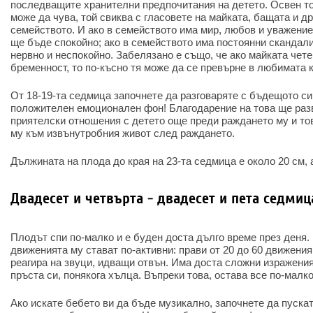
последващите хранителни предпочитания на детето. Освен то
може да чува, той свиква с гласовете на майката, бащата и д
семейството. И ако в семейството има мир, любов и уважение
ще бъде спокойно; ако в семейството има постоянни скандали
нервно и неспокойно. Забелязано е също, че ако майката чете 
бременност, то по-късно тя може да се превърне в любимата к
От 18-19-та седмица започнете да разговаряте с бъдещото си
положителен емоционален фон! Благодарение на това ще раз
приятелски отношения с детето още преди раждането му и то
му към извънутробния живот след раждането.
Дължината на плода до края на 23-та седмица е около 20 см, а 
Двадесет и четвърта - двадесет и пета седмиц
Плодът спи по-малко и е буден доста дълго време през деня. 
движенията му стават по-активни: прави от 20 до 60 движения
реагира на звуци, идващи отвън. Има доста сложни изражения
пръста си, понякога хълца. Въпреки това, остава все по-малк
Ако искате бебето ви да бъде музикално, започнете да пускат