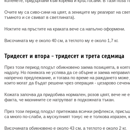
коленете, придърпани към корема и кръстосани. В тази поза т
Очите му са сиво-сини на цвят, а зениците му реагират на све
тъмното и се свиват в светлината).
Ноктите на пръстите на краката вече са напълно оформени.
Височината му е около 40 см, а теглото му е около 1,7 кг.
Тридесет и втора - тридесет и трета седмица
През този период плодът обикновено заема позицията, в която
надолу. Но понякога не успява да се обърне и заема неправи
напречно предлежание, и тогава по време на раждането може 
които могат да бъдат решени чрез операция - цезарово сечен
Кожата започва да придобива нормален, розов цвят, вече не 
факта, че мазнините се натрупват в подкожната тъкан.
През този период плодът притежава всички рефлекси, присъщ
са много по-слаби, а мускулният тонус не е толкова изразен, 
Височината обикновено е около 43 см, а теглото е около 2 кг.