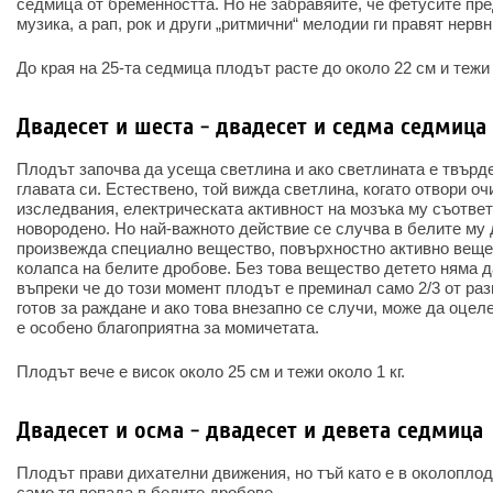
седмица от бременността. Но не забравяйте, че фетусите пр
музика, а рап, рок и други „ритмични“ мелодии ги правят нервн
До края на 25-та седмица плодът расте до около 22 см и тежи 
Двадесет и шеста - двадесет и седма седмица
Плодът започва да усеща светлина и ако светлината е твърде
главата си. Естествено, той вижда светлина, когато отвори о
изследвания, електрическата активност на мозъка му съответ
новородено. Но най-важното действие се случва в белите му 
произвежда специално вещество, повърхностно активно веще
колапса на белите дробове. Без това вещество детето няма 
въпреки че до този момент плодът е преминал само 2/3 от разв
готов за раждане и ако това внезапно се случи, може да оцел
е особено благоприятна за момичетата.
Плодът вече е висок около 25 см и тежи около 1 кг.
Двадесет и осма - двадесет и девета седмица
Плодът прави дихателни движения, но тъй като е в околоплод
само тя попада в белите дробове.