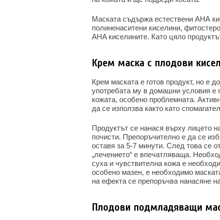
Маската съдържа естествени АНА кис
полиненаситени киселини, фитостеро
AHA киселините. Като цяло продуктът
Крем маска с плодови кисе
Крем маската е готов продукт, но е д
употребата му в домашни условия е 
кожата, особено проблемната. Актив
да се използва както като спомагател
Продуктът се нанася върху лицето на
почисти. Препоръчително е да се изб
оставя за 5-7 минути. След това се 
„лечението“ е впечатляваща. Необход
суха и чувствителна кожа е необходи
особено мазен, е необходимо маскат
на ефекта се препоръчва нанасяне н
Плодови подмладяващи мас