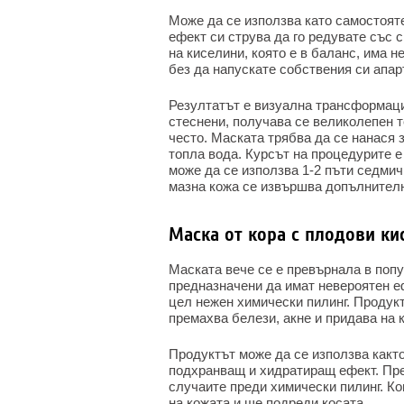
Може да се използва като самостояте
ефект си струва да го редувате със
на киселини, която е в баланс, има 
без да напускате собствения си апар
Резултатът е визуална трансформаци
стеснени, получава се великолепен т
често. Маската трябва да се нанася 
топла вода. Курсът на процедурите е
може да се използва 1-2 пъти седмич
мазна кожа се извършва допълнителн
Маска от кора с плодови ки
Маската вече се е превърнала в поп
предназначени да имат невероятен е
цел нежен химически пилинг. Продук
премахва белези, акне и придава на 
Продуктът може да се използва както
подхранващ и хидратиращ ефект. Пре
случаите преди химически пилинг. К
на кожата и ще подреди косата.