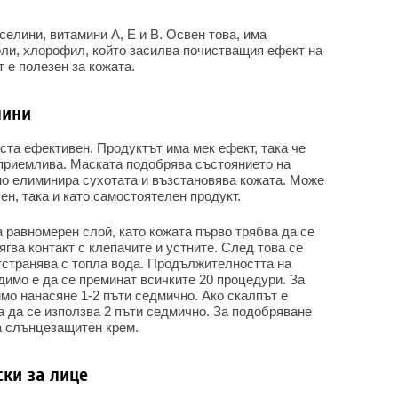
елини, витамини А, Е и В. Освен това, има
ли, хлорофил, който засилва почистващия ефект на
 е полезен за кожата.
лини
оста ефективен. Продуктът има мек ефект, така че
приемлива. Маската подобрява състоянието на
но елиминира сухотата и възстановява кожата. Може
ен, така и като самостоятелен продукт.
 равномерен слой, като кожата първо трябва да се
ягва контакт с клепачите и устните. След това се
отстранява с топла вода. Продължителността на
имо е да се преминат всичките 20 процедури. За
мо нанасяне 1-2 пъти седмично. Ако скалпът е
а да се използва 2 пъти седмично. За подобряване
а слънцезащитен крем.
ки за лице