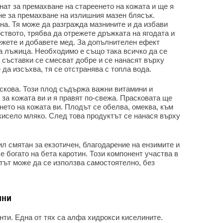
ат за премахване на стареенето на кожата и ще я
не за премахване на излишния мазен блясък.
а. Тя може да разгражда мазнините и да избави
рството, трябва да отрежете дръжката на ягодата и
режете и добавете мед. За допълнителен ефект
на лъжица. Необходимо е също така всичко да се
 съставки се смесват добре и се нанасят върху
да изсъхва, тя се отстранява с топла вода.
скова. Този плод съдържа важни витамини и
 за кожата ви и я правят по-свежа. Прасковата ще
нето на кожата ви. Плодът се обелва, омеква, към
 кисело мляко. След това продуктът се нанася върху
ил смятан за екзотичен, благодарение на ензимите и
е богато на бета каротин. Този компонент участва в
тът може да се използва самостоятелно, без
ини
ти. Една от тях са алфа хидрокси киселините.