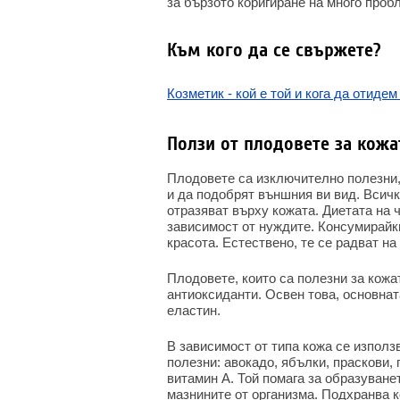
за бързото коригиране на много проб
Към кого да се свържете?
Козметик - кой е той и кога да отидем
Ползи от плодовете за кожа
Плодовете са изключително полезни,
и да подобрят външния ви вид. Всички
отразяват върху кожата. Диетата на 
зависимост от нуждите. Консумирайки
красота. Естествено, те се радват на
Плодовете, които са полезни за кожа
антиоксиданти. Освен това, основнат
еластин.
В зависимост от типа кожа се използ
полезни: авокадо, ябълки, праскови,
витамин А. Той помага за образуване
мазнините от организма. Подхранва 