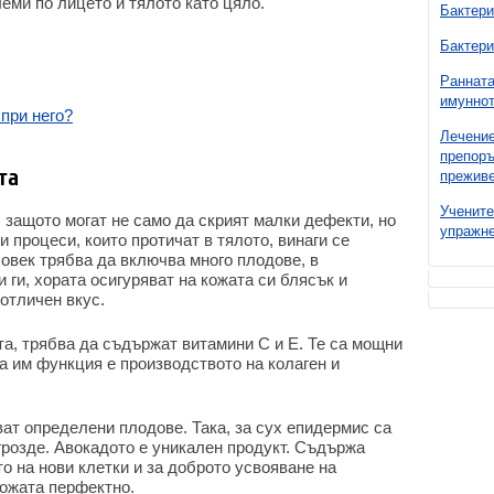
леми по лицето и тялото като цяло.
Бактери
Бактери
Ранната
имуннот
 при него?
Лечение
препоръ
та
преживе
Учените
 защото могат не само да скрият малки дефекти, но
упражне
 процеси, които протичат в тялото, винаги се
човек трябва да включва много плодове, в
 ги, хората осигуряват на кожата си блясък и
 отличен вкус.
та, трябва да съдържат витамини C и E. Те са мощни
а им функция е производството на колаген и
ват определени плодове. Така, за сух епидермис са
 грозде. Авокадото е уникален продукт. Съдържа
то на нови клетки и за доброто усвояване на
кожата перфектно.