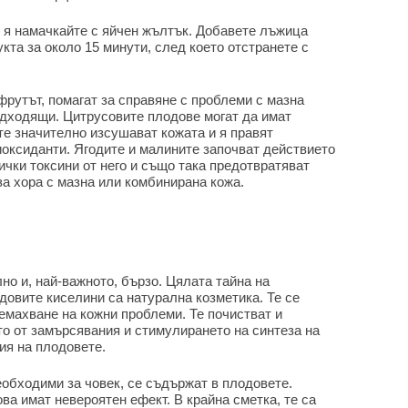
и я намачкайте с яйчен жълтък. Добавете лъжица
кта за около 15 минути, след което отстранете с
рутът, помагат за справяне с проблеми с мазна
одходящи. Цитрусовите плодове могат да имат
те значително изсушават кожата и я правят
оксиданти. Ягодите и малините започват действието
ички токсини от него и също така предотвратяват
за хора с мазна или комбинирана кожа.
о и, най-важното, бързо. Цялата тайна на
довите киселини са натурална козметика. Те се
ремахване на кожни проблеми. Те почистват и
о от замърсявания и стимулирането на синтеза на
ия на плодовете.
еобходими за човек, се съдържат в плодовете.
ва имат невероятен ефект. В крайна сметка, те са