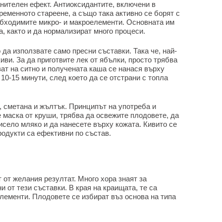
анителен ефект. Антиоксидантите, включени в
еменното стареене, а също така активно се борят с
еобходимите микро- и макроелементи. Основната им
, както и да нормализират много процеси.
 да използвате само пресни съставки. Така че, най-
иви. За да приготвите лек от ябълки, просто трябва
ват на ситно и получената каша се нанася върху
10-15 минути, след което да се отстрани с топла
, сметана и жълтък. Принципът на употреба и
е маска от круши, трябва да освежите плодовете, да
кисело мляко и да нанесете върху кожата. Кивито се
родукти са ефективни по състав.
 от желания резултат. Много хора знаят за
и от тези съставки. В края на краищата, те са
лементи. Плодовете се избират въз основа на типа