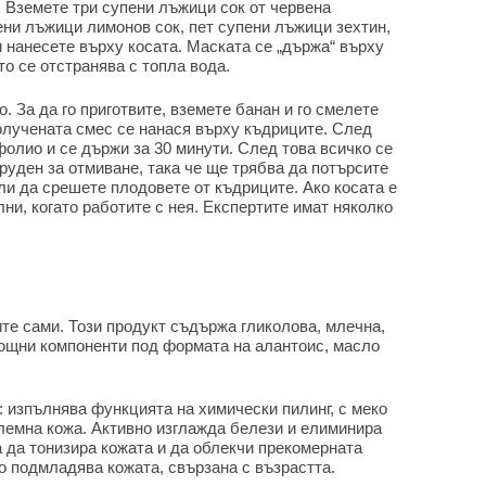
. Вземете три супени лъжици сок от червена
ени лъжици лимонов сок, пет супени лъжици зехтин,
и нанесете върху косата. Маската се „държа“ върху
то се отстранява с топла вода.
. За да го приготвите, вземете банан и го смелете
олучената смес се нанася върху къдриците. След
фолио и се държи за 30 минути. След това всичко се
труден за отмиване, така че ще трябва да потърсите
ли да срешете плодовете от къдриците. Ако косата е
ни, когато работите с нея. Експертите имат няколко
ите сами. Този продукт съдържа гликолова, млечна,
ощни компоненти под формата на алантоис, масло
 изпълнява функцията на химически пилинг, с меко
блемна кожа. Активно изглажда белези и елиминира
а да тонизира кожата и да облекчи прекомерната
о подмладява кожата, свързана с възрастта.