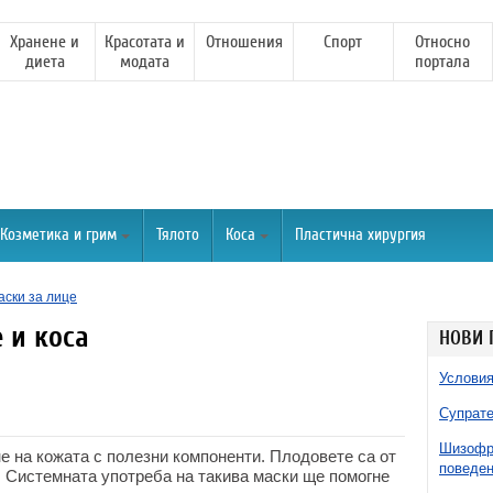
Хранене и
Красотата и
Отношения
Спорт
Относно
диета
модата
портала
Козметика и грим
Тялото
Коса
Пластична хирургия
аски за лице
 и коса
НОВИ 
Условия
Супрате
Шизофре
е на кожата с полезни компоненти. Плодовете са от
поведен
. Системната употреба на такива маски ще помогне