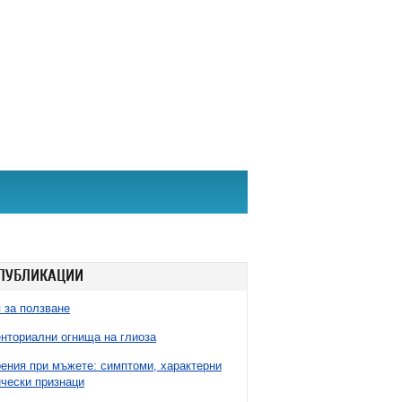
ПУБЛИКАЦИИ
 за ползване
нториални огнища на глиоза
ния при мъжете: симптоми, характерни
чески признаци