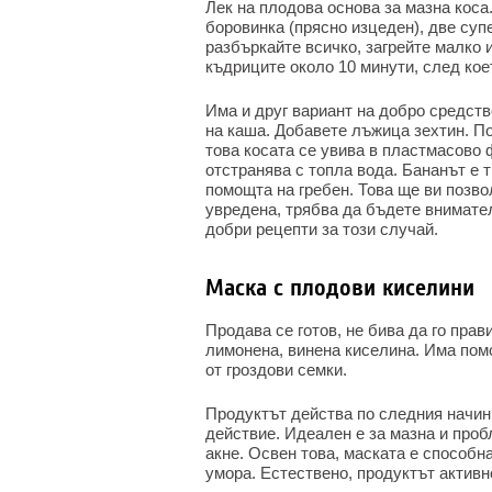
Лек на плодова основа за мазна коса
боровинка (прясно изцеден), две суп
разбъркайте всичко, загрейте малко 
къдриците около 10 минути, след кое
Има и друг вариант на добро средство
на каша. Добавете лъжица зехтин. П
това косата се увива в пластмасово 
отстранява с топла вода. Бананът е 
помощта на гребен. Това ще ви позво
увредена, трябва да бъдете внимател
добри рецепти за този случай.
Маска с плодови киселини
Продава се готов, не бива да го прав
лимонена, винена киселина. Има пом
от гроздови семки.
Продуктът действа по следния начин:
действие. Идеален е за мазна и про
акне. Освен това, маската е способн
умора. Естествено, продуктът активн