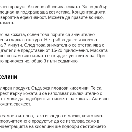
лен продукт. Активно обновява кожата. За по-добър
 специална подхранваща козметика. Концентрацията
невероятна ефективност. Можете да правите всичко,
тамент.
я на кожата, освен това порите са значително
ен и гладка текстура. Не трябва да се използва
за 7 минути. След това внимателно се отстранява с
 дълъг и е представен от 15-20 приложения. Маската
но, но само ако кожата е твърде чувствителна. При
о приложение, общо 3 пъти седмично.
селини
улярен продукт. Съдържа плодови киселини. Те са
фект върху кожата и се използват изключително с
тът може да подобри състоянието на кожата. Активно
кожата свежест.
 самостоятелно, така и заедно с маски, които имат
поръчително е продуктът да се използва само в
онцентрацията на киселини ще подобри състоянието