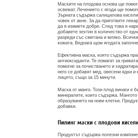
Маските на плодова основа ще помогн
освежат. Лечението с ягоди ще помог
Зърната съдържа салицилова киселин
човек от акне. За да приготвите лека
да я измиете добре. След това я на
добавете зехтин в количество от ед
разреди със сметана и мляко. Всички
кожата. Веднага щом ягодата започне 
Ефективна маска, която съдържа пра
антиоксиданти. Те помагат за грижата
помогне за почистването и хидратира
него се добавят мед, овесени ядки и
лицето, също за 15 минути.
Маска от манго. Този плод винаги е б
минералите, които съдържа. Мангото 
образуването на нови клетки. Продук
добавки.
Пилинг маски с плодови кисел
Продуктът съдържа полезни компонен