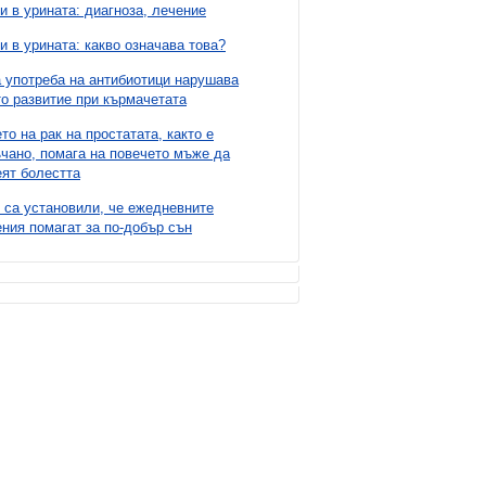
и в урината: диагноза, лечение
и в урината: какво означава това?
 употреба на антибиотици нарушава
о развитие при кърмачетата
то на рак на простатата, както е
чано, помага на повечето мъже да
ят болестта
 са установили, че ежедневните
ния помагат за по-добър сън