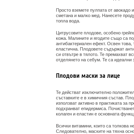
Просто вземете пулпата от авокадо 
сметана и малко мед. Нанесете проду
топла вода.
Цитрусовите плодове, особено грейпф
кожа. Малините и ягодите също са п
антибактериален ефект. Освен това, 
еластична. Плодовете съдържат анти
си отвътре в тялото. Те премахват вс
отделянето на себум. Те са идеални 
Плодови маски за лице
Те действат изключително положителн
съставките е в химичния състав. Пло
използват активно в практиката за п
подхранват епидермиса. Почистванет
колаген и еластин е основната функц
Всички витамини, които са толкова н
Следователно, маските на тяхна осно