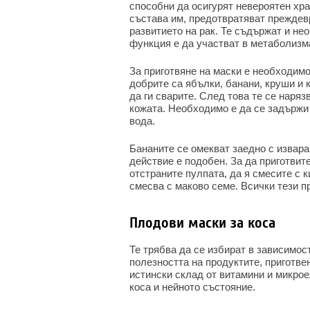
способни да осигурят невероятен хр
състава им, предотвратяват преждевр
развитието на рак. Те съдържат и н
функция е да участват в метаболизма
За приготвяне на маски е необходимо
добрите са ябълки, банани, круши и к
да ги сварите. След това те се наряз
кожата. Необходимо е да се задържи 
вода.
Бананите се омекват заедно с извара
действие е подобен. За да приготвит
отстраните пулпата, да я смесите с 
смесва с маково семе. Всички тези п
Плодови маски за коса
Те трябва да се избират в зависимост
полезността на продуктите, приготвен
истински склад от витамини и микрое
коса и нейното състояние.