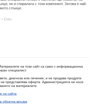
нце, но и спиралата с този компонент. Затова е най-
ркото слънце.
l + Enter.
 Материалите на този сайт са само с информационна
иран специалист.
вети, диагноза или лечение, и не продава продукти
т не представлява оферта. Администрацията не носи
зването на материалите.
е на сайта
.
а обратна връзка
.