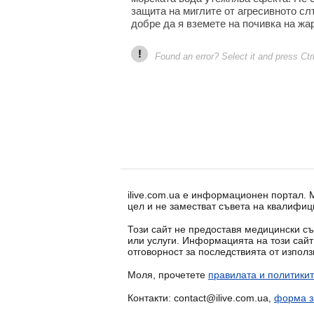
защита на миглите от агресивното слъ
добре да я вземете на почивка на жа
!
Found an error? Select it and press Ctr
ilive.com.ua е информационен портал.
цел и не заместват съвета на квалифиц
Този сайт не предоставя медицински съ
или услуги. Информацията на този сай
отговорност за последствията от изпол
Моля, прочетете
правилата и политикит
Контакти: contact@ilive.com.ua,
форма з