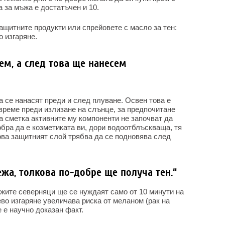
а за мъжа е достатъчен и 10.
ащитните продукти или спрейовете с масло за тен:
 изгаряне.
пем, а след това ще нанесем
 се нанасят преди и след плуване. Освен това е
време преди излизане на слънце, за предпочитане
на сметка активните му компоненти не започват да
обра да е козметиката ви, дори водоотблъскваща, тя
ова защитният слой трябва да се подновява след
ежа, толкова по-добре ще получа тен.“
ожите северняци ще се нуждаят само от 10 минути на
ево изгаряне увеличава риска от меланом (рак на
е е научно доказан факт.