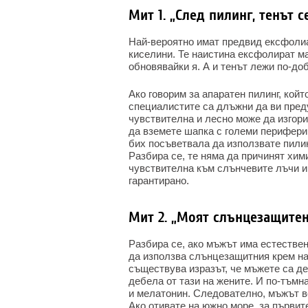
Мит 1. „След пилинг, тенът 
Най-вероятно имат предвид ексфолиа
киселини. Те наистина ексфолират ма
обновявайки я. А и тенът лежи по-доб
Ако говорим за апаратен пилинг, койт
специалистите са длъжни да ви пред
чувствителна и лесно може да изгори
да вземете шапка с големи периферии
бих посъветвала да използвате пили
Разбира се, те няма да причинят хим
чувствителна към слънчевите лъчи и
гарантирано.
Мит 2. „Моят слънцезащитен
Разбира се, ако мъжът има естестве
да използва слънцезащитния крем н
съществува изразът, че мъжете са де
дебела от тази на жените. И по-тъмн
и мелатонин. Следователно, мъжът в
Ако отивате на южно море, за първит