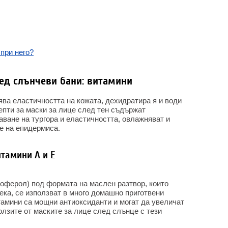
 при него?
лед слънчеви бани: витамини
ява еластичността на кожата, дехидратира я и води
епти за маски за лице след тен съдържат
аване на тургора и еластичността, овлажняват и
е на епидермиса.
итамини А и Е
коферол) под формата на маслен разтвор, които
тека, се използват в много домашно приготвени
итамини са мощни антиоксиданти и могат да увеличат
олзите от маските за лице след слънце с тези