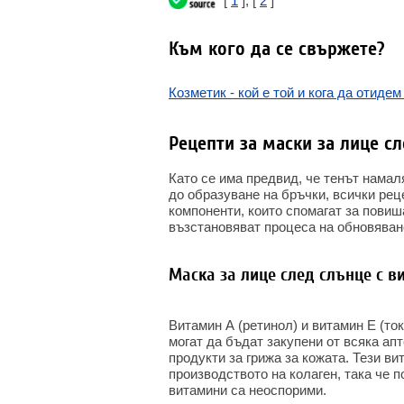
[
1
], [
2
]
Към кого да се свържете?
Козметик - кой е той и кога да отидем
Рецепти за маски за лице с
Като се има предвид, че тенът намал
до образуване на бръчки, всички рец
компоненти, които спомагат за повиш
възстановяват процеса на обновяван
Маска за лице след слънце с в
Витамин А (ретинол) и витамин Е (то
могат да бъдат закупени от всяка ап
продукти за грижа за кожата. Тези в
производството на колаген, така че п
витамини са неоспорими.