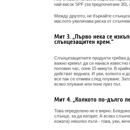
най-висок SPF (за предпочитане 30), 
Между другото, не бъркайте слънцез
маслото увеличава риска от слънчево
Мит 3. „Първо нека се изкъ
слънцезащитен крем.“
Слънцезащитните продукти трябва да
важно кремът да се нанася известно 
половин час, поне 15 минути. В край
действат веднага. И уви, колкото и д
все пак се отмива след плуване. Зат
всяко плуване или поне през път.
Мит 4. „Колкото по-дълго л
Това определено не е вярно. Бледок
слънце, за да изгорят. А всяко слънч
кожата) няколко пъти - това, уви, веч