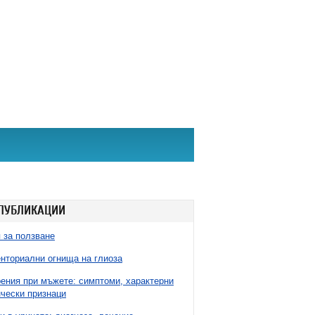
ПУБЛИКАЦИИ
 за ползване
нториални огнища на глиоза
ния при мъжете: симптоми, характерни
чески признаци