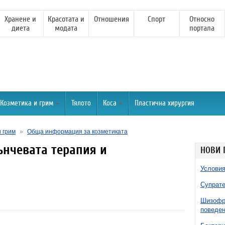
Хранене и
Красотата и
Отношения
Спорт
Относно
диета
модата
портала
Козметика и грим
Тялото
Коса
Пластична хирургия
и грим
»
Обща информация за козметиката
ънчевата терапия и
НОВИ 
Условия
Супрате
Шизофре
поведен