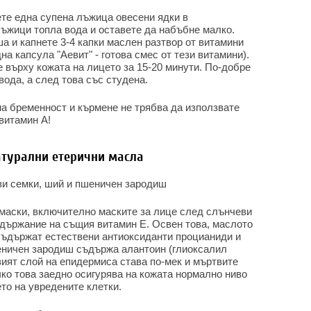
ете една супена лъжица овесени ядки в
лъжици топла вода и оставете да набъбне малко.
а и капнете 3-4 капки маслен разтвор от витамини
а капсула "Аевит" - готова смес от тези витамини).
 върху кожата на лицето за 15-20 минути. По-добре
вода, а след това със студена.
на бременност и кърмене не трябва да използвате
витамин А!
атурални етерични масла
ви семки, ший и пшеничен зародиш
маски, включително маските за лице след слънчеви
ъдържание на същия витамин Е. Освен това, маслото
 съдържат естествени антиоксиданти процианиди и
еничен зародиш съдържа алантоин (глиоксалил
вият слой на епидермиса става по-мек и мъртвите
чко това заедно осигурява на кожата нормално ниво
ето на увредените клетки.