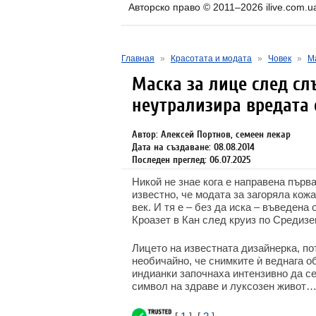
Авторско право © 2011–2026 ilive.com.u
Главная
»
Красотата и модата
»
Човек
»
М
Маска за лице след сл
неутрализира вредата 
Автор: Алексей Портнов, семеен лекар
Дата на създаване: 08.08.2014
Последен преглед: 06.07.2025
Никой не знае кога е направена първа
известно, че модата за загоряла кожа
век. И тя е – без да иска – въведена
Кроазет в Кан след круиз по Средизе
Лицето на известната дизайнерка, п
необичайно, че снимките ѝ веднага о
индианки започнаха интензивно да се
символ на здраве и луксозен живот