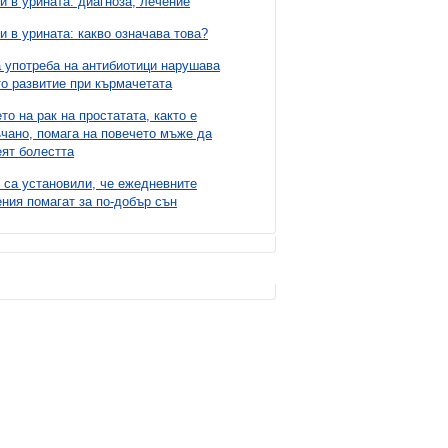
и в урината: диагноза, лечение
и в урината: какво означава това?
 употреба на антибиотици нарушава
о развитие при кърмачетата
то на рак на простатата, както е
чано, помага на повечето мъже да
ят болестта
 са установили, че ежедневните
ния помагат за по-добър сън