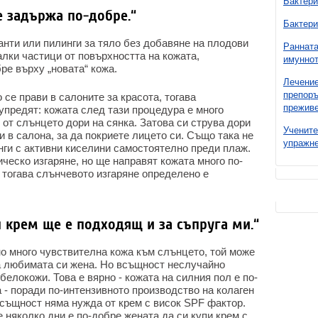
Бактери
се задържа по-добре.“
Бактери
нти или пилинги за тяло без добавяне на плодови
Ранната
лки частици от повърхността на кожата,
имуннот
ре върху „новата“ кожа.
Лечение
препоръ
о се прави в салоните за красота, тогава
преживе
упредят: кожата след тази процедура е много
 от слънцето дори на сянка. Затова си струва дори
Учените
 в салона, за да покриете лицето си. Също така не
упражне
нги с активни киселини самостоятелно преди плаж.
ическо изгаряне, но ще направят кожата много по-
 тогава слънчевото изгаряне определено е
 крем ще е подходящ и за съпруга ми.“
но много чувствителна кожа към слънцето, той може
а любимата си жена. Но всъщност неслучайно
белокожи. Това е вярно - кожата на силния пол е по-
а - поради по-интензивното производство на колаген
същност няма нужда от крем с висок SPF фактор.
е няколко дни е по-добре жената да си купи крем с