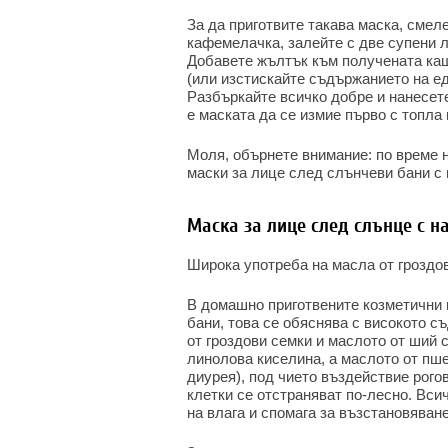
За да приготвите такава маска, смел
кафемелачка, залейте с две супени 
Добавете жълтък към получената каш
(или изстискайте съдържанието на едн
Разбъркайте всичко добре и нанесете
е маската да се измие първо с топла 
Моля, обърнете внимание: по време 
маски за лице след слънчеви бани с 
Маска за лице след слънце с н
Широка употреба на масла от гроздо
В домашно приготвените козметични 
бани, това се обяснява с високото с
от гроздови семки и маслото от ший
линолова киселина, а маслото от пш
диурея), под чието въздействие рого
клетки се отстраняват по-лесно. Вси
на влага и спомага за възстановяван