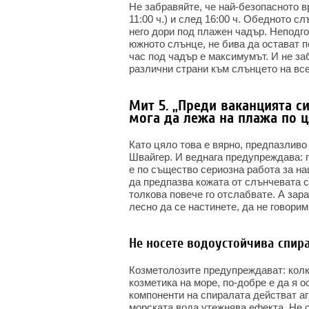
Не забравяйте, че най-безопасното вр
11:00 ч.) и след 16:00 ч. Обедното с
него дори под плажен чадър. Неподго
южното слънце, не бива да остават п
час под чадър е максимумът. И не за
различни страни към слънцето на все
Мит 5. „Преди ваканцията с
мога да лежа на плажа по ц
Като цяло това е вярно, предпазлив
Швайгер. И веднага предупреждава: п
е по същество сериозна работа за на
да предпазва кожата от слънчевата с
толкова повече го отслабвате. А зар
лесно да се настинете, да не говори
Не носете водоустойчива спира
Козметолозите предупреждават: колк
козметика на море, по-добре е да я о
компоненти на спиралата действат аг
морската вода утежнява ефекта. Не 