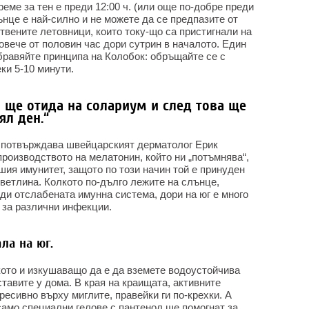
еме за тен е преди 12:00 ч. (или още по-добре преди
лънце е най-силно и не можете да се предпазите от
твените летовници, които току-що са пристигнали на
овече от половин час дори сутрин в началото. Един
бравяйте принципа на Колобок: обръщайте се с
ки 5-10 минути.
и ще отида на солариум и след това ще
ял ден.“
о потвърждава швейцарският дерматолог Ерик
роизводството на мелатонин, който ни „потъмнява“,
шия имунитет, защото по този начин той е принуден
ветлина. Колкото по-дълго лежите на слънце,
ади отслабената имунна система, дори на юг е много
м за различни инфекции.
ла на юг.
ото и изкушаващо да е да вземете водоустойчива
ставите у дома. В края на краищата, активните
ресивно върху миглите, правейки ги по-крехки. А
само специални гелове с пантенол ще помогнат за