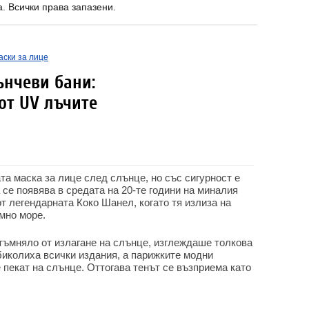
a. Всички права запазени.
аски за лице
ънчеви бани:
от UV лъчите
та маска за лице след слънце, но със сигурност е
 се появява в средата на 20-те години на миналия
 от легендарната Коко Шанел, когато тя излиза на
мно море.
отъмняло от излагане на слънце, изглеждаше толкова
биколиха всички издания, а парижките модни
 пекат на слънце. Оттогава тенът се възприема като
…