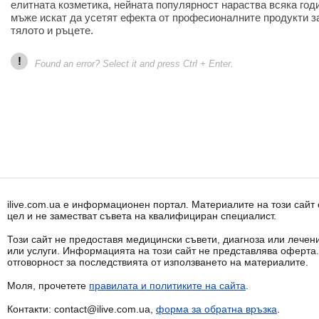
елитната козметика, нейната популярност нараства всяка годи
мъже искат да усетят ефекта от професионалните продукти за 
тялото и ръцете.
!
Found an error? Select it and press Ctrl + Enter.
ilive.com.ua е информационен портал. Материалите на този сай
цел и не заместват съвета на квалифициран специалист.
Този сайт не предоставя медицински съвети, диагноза или лечени
или услуги. Информацията на този сайт не представлява оферта
отговорност за последствията от използването на материалите.
Моля, прочетете
правилата и политиките на сайта
.
Контакти: contact@ilive.com.ua,
форма за обратна връзка
.