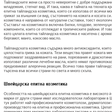
Тайландските жени са просто невероятни с добре поддържани
младежкия, стегнат вид. И така, каква е тайната на тяхната к
елитна тайландска козметика, която се използва от всички мо
грижат за външния си вид, състоянието на кожата и косата си
козметика е направена от натурални съставки, тоест екологич
Съставът на козметиката включва билки, плодове, зеленчуци
компоненти, които се отглеждат в тропическите райони. И тов
като цялата елитна тайландска козметика е наситена с аромат
бергамот, манго, кокосово масло.
Тайландската козметика съдържа много антиоксиданти, които 
цялостната грижа за кожата. Тези вещества правят кожата мек
подпомагат заздравяването на рани, порязвания и драскотини
използват различни лечебни масла, които нямат противопоказ
предизвикват алергична реакция. Всичко това прави тайландс
търсена във всички страни по света и много скъпа.
Швейцарска елитна козметика
Особеността на швейцарската елитна козметика е високото ѝ
марки от други страни имат изследователски лаборатории в 
тук работят най-професионалните козметолози, дерматолози 
производството на елитна и професионална козметика. Цяла
преминава през множество лабораторни тестове и дългосроч