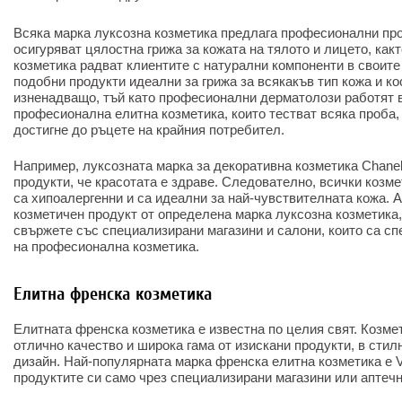
Всяка марка луксозна козметика предлага професионални про
осигуряват цялостна грижа за кожата на тялото и лицето, какт
козметика радват клиентите с натурални компоненти в своите
подобни продукти идеални за грижа за всякакъв тип кожа и кос
изненадващо, тъй като професионални дерматолози работят 
професионална елитна козметика, които тестват всяка проба,
достигне до ръцете на крайния потребител.
Например, луксозната марка за декоративна козметика Chanel
продукти, че красотата е здраве. Следователно, всички козм
са хипоалергенни и са идеални за най-чувствителната кожа. 
козметичен продукт от определена марка луксозна козметика,
свържете със специализирани магазини и салони, които са с
на професионална козметика.
Елитна френска козметика
Елитната френска козметика е известна по целия свят. Козме
отлично качество и широка гама от изискани продукти, в стил
дизайн. Най-популярната марка френска елитна козметика е V
продуктите си само чрез специализирани магазини или аптечн