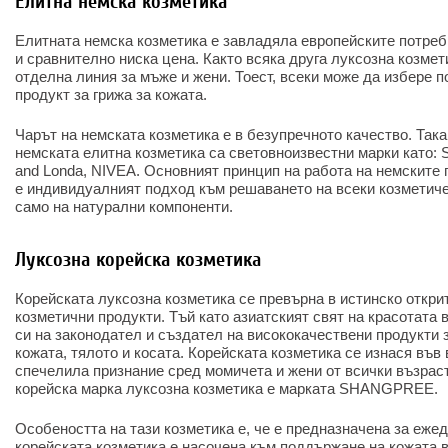
Елитна немска козметика
Елитната немска козметика е завладяла европейските потреб
и сравнително ниска цена. Както всяка друга луксозна козмет
отделна линия за мъже и жени. Тоест, всеки може да избере
продукт за грижа за кожата.
Чарът на немската козметика е в безупречното качество. Така
немската елитна козметика са световноизвестни марки като: 
and Londa, NIVEA. Основният принцип на работа на немските 
е индивидуалният подход към решаването на всеки козметич
само на натурални компоненти.
Луксозна корейска козметика
Корейската луксозна козметика се превърна в истинско откри
козметични продукти. Тъй като азиатският свят на красотата 
си на законодател и създател на висококачествени продукти 
кожата, тялото и косата. Корейската козметика се изнася във 
спечелила признание сред момичета и жени от всички възрас
корейска марка луксозна козметика е марката SHANGPREE.
Особеността на тази козметика е, че е предназначена за ежед
корейската козметика е насочена към поддържане на кожата в