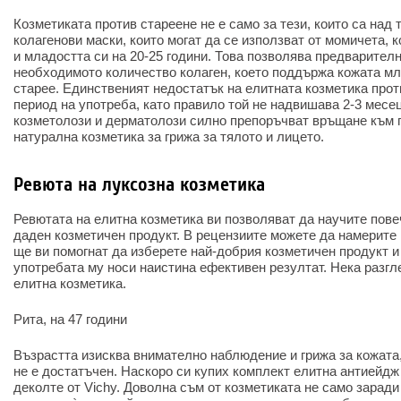
Козметиката против стареене не е само за тези, които са над
колагенови маски, които могат да се използват от момичета, к
и младостта си на 20-25 години. Това позволява предварител
необходимото количество колаген, което поддържа кожата мл
старее. Единственият недостатък на елитната козметика прот
период на употреба, като правило той не надвишава 2-3 месе
козметолози и дерматолози силно препоръчват връщане към 
натурална козметика за грижа за тялото и лицето.
Ревюта на луксозна козметика
Ревютата на елитна козметика ви позволяват да научите пове
даден козметичен продукт. В рецензиите можете да намерите 
ще ви помогнат да изберете най-добрия козметичен продукт и 
употребата му носи наистина ефективен резултат. Нека разг
елитна козметика.
Рита, на 47 години
Възрастта изисква внимателно наблюдение и грижа за кожата
не е достатъчен. Наскоро си купих комплект елитна антиейдж
деколте от Vichy. Доволна съм от козметиката не само заради