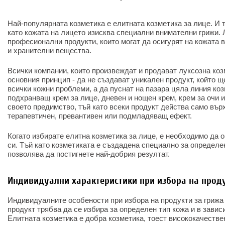
Най-популярната козметика е елитната козметика за лице. И 
като кожата на лицето изисква специални внимателни грижи. 
професионални продукти, които могат да осигурят на кожата
и хранителни вещества.
Всички компании, които произвеждат и продават луксозна коз
основния принцип - да не създават уникален продукт, който щ
всички кожни проблеми, а да пуснат на пазара цяла линия ко
подхранващ крем за лице, дневен и нощен крем, крем за очи и
своето предимство, тъй като всеки продукт действа само вър
терапевтичен, превантивен или подмладяващ ефект.
Когато избирате елитна козметика за лице, е необходимо да 
си. Тъй като козметиката е създадена специално за определен
позволява да постигнете най-добрия резултат.
Индивидуални характеристики при избора на проду
Индивидуалните особености при избора на продукти за грижа 
продукт трябва да се избира за определен тип кожа и в завис
Елитната козметика е добра козметика, тоест висококачестве