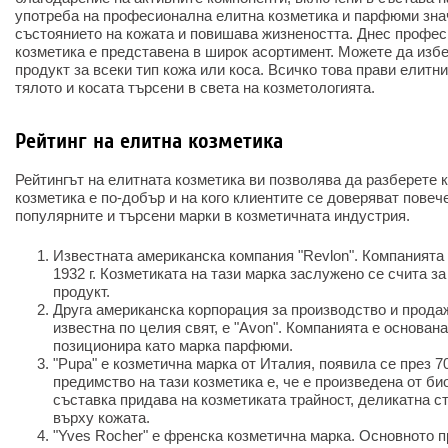
употреба на професионална елитна козметика и парфюми зн
състоянието на кожата и повишава жизнеността. Днес профе
козметика е представена в широк асортимент. Можете да изб
продукт за всеки тип кожа или коса. Всичко това прави елитни
тялото и косата търсени в света на козметологията.
Рейтинг на елитна козметика
Рейтингът на елитната козметика ви позволява да разберете 
козметика е по-добър и на кого клиентите се доверяват повеч
популярните и търсени марки в козметичната индустрия.
Известната американска компания "Revlon". Компанията
1932 г. Козметиката на тази марка заслужено се счита 
продукт.
Друга американска корпорация за производство и продаж
известна по целия свят, е "Avon". Компанията е основана 
позиционира като марка парфюми.
"Pupa" е козметична марка от Италия, появила се през 7
предимство на тази козметика е, че е произведена от б
съставка придава на козметиката трайност, деликатна с
върху кожата.
"Yves Rocher" е френска козметична марка. Основното п