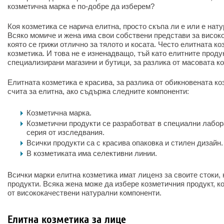
козметична марка е по-добре да изберем?
Коя козметика се нарича елитна, просто скъпа ли е или е нат
Всяко момиче и жена има свои собствени представи за висок
която се грижи отлично за тялото и косата. Често елитната к
козметика. И това не е изненадващо, тъй като елитните проду
специализирани магазини и бутици, за разлика от масовата к
Елитната козметика е красива, за разлика от обикновената ко
счита за елитна, ако съдържа следните компоненти:
Козметична марка.
Козметични продукти се разработват в специални лабор
серия от изследвания.
Всички продукти са с красива опаковка и стилен дизайн.
В козметиката има селективни линии.
Всички марки елитна козметика имат лиценз за своите стоки, 
продукти. Всяка жена може да избере козметичния продукт, к
от висококачествени натурални компоненти.
Елитна козметика за лице