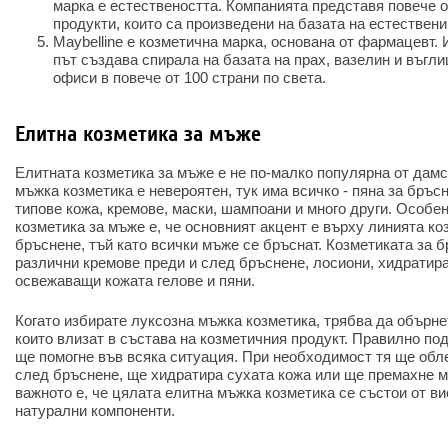
марка е естествеността. Компанията представя повече о
продукти, които са произведени на базата на естествен
Maybelline е козметична марка, основана от фармацевт. 
път създава спирала на базата на прах, вазелин и въгл
офиси в повече от 100 страни по света.
Елитна козметика за мъже
Елитната козметика за мъже е не по-малко популярна от дамс
мъжка козметика е невероятен, тук има всичко - пяна за бръс
типове кожа, кремове, маски, шампоани и много други. Особе
козметика за мъже е, че основният акцент е върху линията ко
бръснене, тъй като всички мъже се бръснат. Козметиката за 
различни кремове преди и след бръснене, лосиони, хидратир
освежаващи кожата гелове и пяни.
Когато избирате луксозна мъжка козметика, трябва да обърне
които влизат в състава на козметичния продукт. Правилно по
ще помогне във всяка ситуация. При необходимост тя ще обл
след бръснене, ще хидратира сухата кожа или ще премахне м
важното е, че цялата елитна мъжка козметика се състои от в
натурални компоненти.