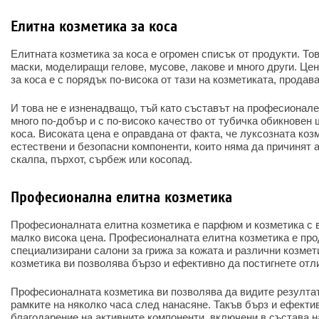
Елитна козметика за коса
Елитната козметика за коса е огромен списък от продукти. То
маски, моделиращи гелове, мусове, лакове и много други. Це
за коса е с порядък по-висока от тази на козметиката, продав
И това не е изненадващо, тъй като съставът на професионале
много по-добър и с по-високо качество от тубичка обикновен
коса. Високата цена е оправдана от факта, че луксозната ко
естествени и безопасни компоненти, които няма да причинят 
скалпа, пърхот, сърбеж или косопад.
Професионална елитна козметика
Професионалната елитна козметика е парфюм и козметика с в
малко висока цена. Професионалната елитна козметика е прод
специализирани салони за грижа за кожата и различни козмет
козметика ви позволява бързо и ефективно да постигнете отл
Професионалната козметика ви позволява да видите резултат
рамките на няколко часа след нанасяне. Такъв бърз и ефектив
благодарение на активните компоненти, включени в състава н