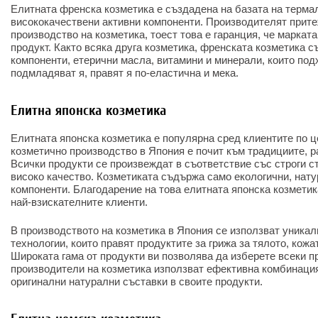
Елитната френска козметика е създадена на базата на терма
висококачествени активни компоненти. Производителят прите
производство на козметика, тоест това е гаранция, че маркат
продукт. Както всяка друга козметика, френската козметика 
компоненти, етерични масла, витамини и минерали, които под
подмладяват я, правят я по-еластична и мека.
Елитна японска козметика
Елитната японска козметика е популярна сред клиентите по ц
козметично производство в Япония е почит към традициите, р
Всички продукти се произвеждат в съответствие със строги с
високо качество. Козметиката съдържа само екологични, нату
компоненти. Благодарение на това елитната японска козметик
най-взискателните клиенти.
В производството на козметика в Япония се използват уникал
технологии, които правят продуктите за грижа за тялото, кожа
Широката гама от продукти ви позволява да изберете всеки п
производители на козметика използват ефективна комбинация
оригинални натурални съставки в своите продукти.