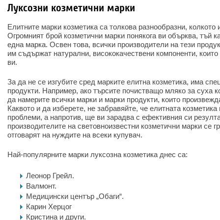
Луксозни козметични марки
Елитните марки козметика са толкова разнообразни, колкото и
Огромният брой козметични марки понякога ви обърква, тъй к
една марка. Освен това, всички производители на тези продук
им съдържат натурални, висококачествени компоненти, които 
ви.
За да не се изгубите сред марките елитна козметика, има спе
продукти. Например, ако търсите почистващо мляко за суха ко
да намерите всички марки и марки продукти, които произвежд
Каквото и да изберете, не забравяйте, че елитната козметика
проблеми, а напротив, ще ви зарадва с ефективния си резулта
производителите на световноизвестни козметични марки се г
отговарят на нуждите на всеки купувач.
Най-популярните марки луксозна козметика днес са:
Леонор Грейл.
Валмонт.
Медицински център „Обаги“.
Карин Херцог
Кристина и други.