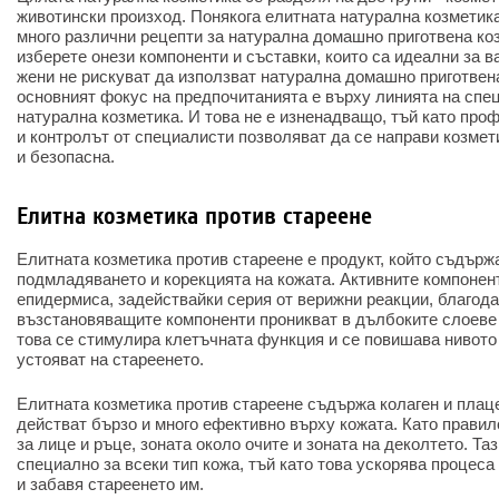
животински произход. Понякога елитната натурална козметика
много различни рецепти за натурална домашно приготвена ко
изберете онези компоненти и съставки, които са идеални за в
жени не рискуват да използват натурална домашно приготвен
основният фокус на предпочитанията е върху линията на спе
натурална козметика. И това не е изненадващо, тъй като пр
и контролът от специалисти позволяват да се направи козмет
и безопасна.
Елитна козметика против стареене
Елитната козметика против стареене е продукт, който съдър
подмладяването и корекцията на кожата. Активните компонен
епидермиса, задействайки серия от верижни реакции, благода
възстановяващите компоненти проникват в дълбоките слоеве 
това се стимулира клетъчната функция и се повишава нивото 
устояват на стареенето.
Елитната козметика против стареене съдържа колаген и плац
действат бързо и много ефективно върху кожата. Като правил
за лице и ръце, зоната около очите и зоната на деколтето. Та
специално за всеки тип кожа, тъй като това ускорява процеса
и забавя стареенето им.