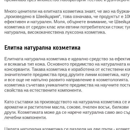
Много ценители на елитната козметика знаят, че ако на бурка
„произведено в Швейцария“, това означава, че продуктът е 1
ефективен и натурален. Моля, обърнете внимание, че Швейц
козметика от среден клас или евтини потребителски стоки; т
натурална, висококачествена луксозна козметика.
Елитна натурална козметика
Елитната натурална козметика е идеално средство за ефектив
и всякакъв тип кожа. Основното предимство на натуралната к
консерванти. Такава козметика е изработена от естествени к
значителните предимства пред другите линии козметика, нат
и все още не напълно развито направление в козметологията. 
козметика съчетава уникалните предимства на научните пост
свойства на естествените компоненти.
Като съставки за производството на натурална козметика се 
ароматни и растителни масла, сокове, пчелен восък, билкови 
други. Козметиката може да се нарече натурална само ако с
лечебни компоненти.
Цялата натурална козметика се разделя на две групи - козмет