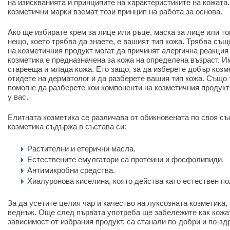
на изискванията и принципите на характеристиките на кожата
козметични марки вземат този принцип на работа за основа.
Ако ще избирате крем за лице или ръце, маска за лице или то
нещо, което трябва да знаете, е вашият тип кожа. Трябва същ
на козметичния продукт могат да причинят алергична реакция 
козметика е предназначена за кожа на определена възраст. Им
старееща и млада кожа. Ето защо, за да изберете добър козм
отидете на дерматолог и да разберете вашия тип кожа. Също 
помогне да разберете кои компоненти на козметичния продукт
у вас.
Елитната козметика се различава от обикновената по своя с
козметика съдържа в състава си:
Растителни и етерични масла.
Естествените емулгатори са протеини и фосфолипиди.
Антимикробни средства.
Хиалуронова киселина, която действа като естествен п
За да усетите целия чар и качество на луксозната козметика, 
веднъж. Още след първата употреба ще забележите как кожат
зависимост от избрания продукт, са станали по-добри и по-зд