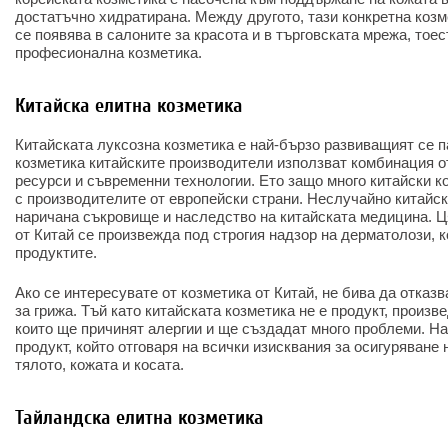
достатъчно хидратирана. Между другото, тази конкретна козм
се появява в салоните за красота и в търговската мрежа, тоес
професионална козметика.
Китайска елитна козметика
Китайската луксозна козметика е най-бързо развиващият се па
козметика китайските производители използват комбинация о
ресурси и съвременни технологии. Ето защо много китайски к
с производителите от европейски страни. Неслучайно китайск
наричана съкровище и наследство на китайската медицина. Ц
от Китай се произвежда под строгия надзор на дерматолози, 
продуктите.
Ако се интересувате от козметика от Китай, не бива да отказв
за грижа. Тъй като китайската козметика не е продукт, произв
които ще причинят алергии и ще създадат много проблеми. На
продукт, който отговаря на всички изисквания за осигуряване 
тялото, кожата и косата.
Тайландска елитна козметика