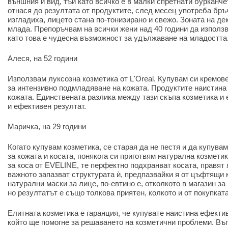
външния ѝ вид, тъй като всичко е в малки спретнати бурканче
отнася до резултата от продуктите, след месец употреба бръч
изгладиха, лицето стана по-тонизирано и свежо. Зоната на де
млада. Препоръчвам на всички жени над 40 години да използв
като това е чудесна възможност за удължаване на младостта
Алеся, на 52 години
Използвам луксозна козметика от L'Oreal. Купувам си кремов
за интензивно подмладяване на кожата. Продуктите наистина
кожата. Единствената разлика между тази скъпа козметика и 
и ефективен резултат.
Маричка, на 29 години
Когато купувам козметика, се старая да не пестя и да купува
за кожата и косата, понякога си приготвям натурална козмети
за коса от EVELINE, те перфектно подхранват косата, правят 
важното запазват структурата ѝ, предпазвайки я от цъфтящи 
натурални маски за лице, по-евтино е, отколкото в магазин з
но резултатът е също толкова приятен, колкото и от покупката
Елитната козметика е гаранция, че купувате наистина ефекти
който ще помогне за решаването на козметични проблеми. Въ