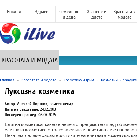
Новини
Здраве
Семейство
Хранене и
Красотата и
и деца
диета
модата
КРАСОТАТА И МОДАТА
Главная
»
Красотата и модата
»
Козметика и грим
»
Козметични продукт
Луксозна козметика
Автор: Алексей Портнов, семеен лекар
Дата на създаване: 24.12.2013
Последен преглед: 06.07.2025
Елитна козметика, какво е нейното предимство пред обикнов
елитната козметика е толкова скъпа и наистина ли е направе
Нека разгледаме характеристиките на елитната козметика, ка