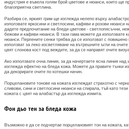
индустрия е въвела голям брой цветове и нюанси, които ще п
благоприятна светлина.
Разбира се, яркият грим ще изглежда нелепо върху алабастро
използвате яркосини и светлосини, кафяви и розови нюанси на
дадете предпочитание на бледи цветове - светлопясъчни, неж
бежови и кафяви нюанси. В тази гама можете да използвате ка
нюанси. Перлените сенки трябва да се използват с повишено 
използват за леко изсветляване на вътрешните ъгли на очите 
цвят слонова кост под веждите, за да се направят очите визу
Ако използвате очна линия, за да начертаете ясна линия над 
изглежда ефектно на бледа кожа. Можете да правите тънки из
да декорирате очите по котешки начин.
Порцелановите тонове на кожата изглеждат страхотно с черн
сливови, сини и светлосини нюанси на спирала, тъй като тез
кожата с цвят на алабастър да изглежда измита.
Фон дьо тен за бледа кожа
Възможно е да се подчертае порцелановият тон на кожата, ка