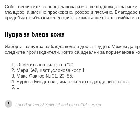
Собственичките на порцеланова кожа ще подхождат на меки 
гланцове, а именно прасковено, розово и пясъчно. Благодарен
придобият съблазнителен цвят, а кожата ще стане сияйна и с
Пудра за бледа кожа
Изборът на пудра за бледа кожа е доста труден. Можем да п
следните производители, които са идеални за порцеланова ко
Осветително тяло, тон "0".
Мери Кей, цвят „слонова кост 1“.
Макс Фактор № 01, 20, 85.
Буржоа Биодетокс, има няколко подходящи нюанса.
L
!
Found an error? Select it and press Ctrl + Enter.