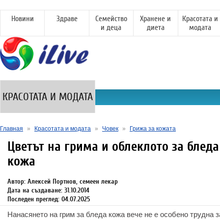
Новини
Здраве
Семейство
Хранене и
Красотата и
и деца
диета
модата
КРАСОТАТА И МОДАТА
Главная
»
Красотата и модата
»
Човек
»
Грижа за кожата
Цветът на грима и облеклото за бледа
кожа
Автор: Алексей Портнов, семеен лекар
Дата на създаване: 31.10.2014
Последен преглед: 04.07.2025
Нанасянето на грим за бледа кожа вече не е особено трудна 