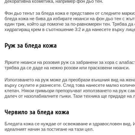
декоративна козметика, например фон дьо тен.
Фон дьо тенът за бледа кожа е представен от следните марки: C
бледа кожа не бива да избирате нюанси на фон дьо тен с жъл
един трик, който ще помогне за по-равномерен тен. Трябва да
хидратиращ крем в съотношение 3:2 и да нанесете върху лице
Руж за бледа кожа
Ярките нюанси на розовия руж са забранени за хора с алаба
трябва да се даде на нежно розови или прасковени нюанси.
Използването на руж може да преобрази външния вид на жена
върху скулите и разнесете. След това нанесете малко количе
клепач. Някои гримьори препоръчват използването на руж сам
далеч от назолабиалните гънки. Тази техника ще придаде на 
Червило за бледа кожа
Бледата кожа се нуждае от освежаване и здравословен вид. 
идеалният начин за постигане на тази цел.